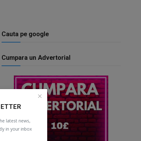
Cauta pe google
Cumpara un Advertorial
LETTER
the latest news,
tly in your inbox