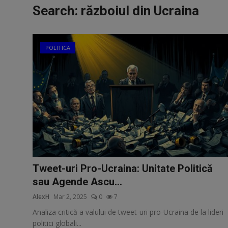
Vreau sa fiu Autor
Search:
războiul din Ucraina
Opinie
POLITICA
Webmaster
Cum faci bani online - Tutorial complet
Parteneri
Vreau sa fiu bagat in seama
Radio
Tweet-uri Pro-Ucraina: Unitate Politică
sau Agende Ascu...
Bani Gratis
AlexH
Mar 2, 2025
0
7
SEO
Analiza critică a valului de tweet-uri pro-Ucraina de la lideri
politici globali...