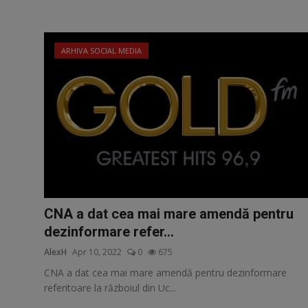
Video
Guest Post
ARHIVA SOCIAL MEDIA
Guest Post
Bucatarie
ChatGPT: Cel mai avansat chatbot AI
Aliexpress
Amintiri din Viitor
CNA a dat cea mai mare amendă pentru
dezinformare refer...
Ai Data Use Policy
AlexH
Apr 10, 2022
0
675
CNA a dat cea mai mare amendă pentru dezinformare
Muzica
referitoare la războiul din Uc...