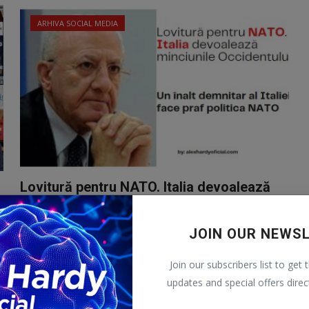
ARHIVA SOCIAL MEDIA
Lovitură pentru NATO. Italia devoalează
minciunile Occi...
AlexH
Apr 9, 2022
0
306
JOIN OUR NEWS
Lovitură pentru NATO. Italia devoalează minciunile
Occidentului
Join our subscribers list to get 
updates and special offers direc