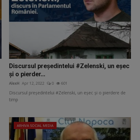
Discursul președintelui #Zelenski, un eșec
și o pierder...
AlexH
Apr 12, 2022
0
601
Discursul președintelui #Zelenski, un eșec și o pierdere de
timp
ARHIVA SOCIAL MEDIA