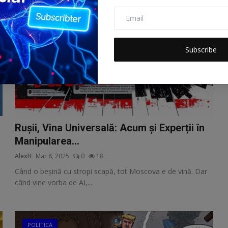
AI
Subscribe
Rușii, Vina Universală: Acum și Experții în
Manipularea...
AlexH
Mar 8, 2025
0
18
Când o beșină cu stropi scapă, tot Moscova e de vină. Dar
când vine vorba de AI,...
POLITICA