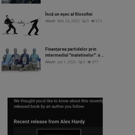
Încă un eșec al filosofiei
AlexH
Mar 24, 2022
0
513
Finanțarea partidelor prin
intermediul "maletinelor": o...
AlexH
Jan 1, 2023
0
377