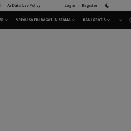
I
Ai Data Use Policy
Login
/
Register
ER
VREAU SA FIU BAGAT IN SEAMA
BANI GRATIS