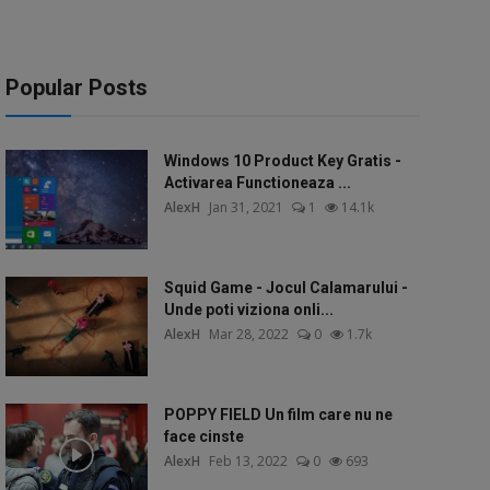
Popular Posts
Windows 10 Product Key Gratis -
Activarea Functioneaza ...
AlexH
Jan 31, 2021
1
14.1k
Squid Game - Jocul Calamarului -
Unde poti viziona onli...
AlexH
Mar 28, 2022
0
1.7k
POPPY FIELD Un film care nu ne
face cinste
AlexH
Feb 13, 2022
0
693