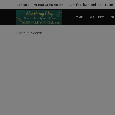
Contact
Vreau sa fiu Autor
Cum faci bani online - Tutor
HOME
GALLERY
SE
Login
Register
Home
Search
Home
Contact
Gallery
Securitate
Trucuri
General