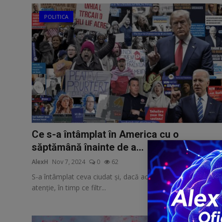
POLITICA
Ce s-a întâmplat în America cu o
săptămână înainte de a...
AlexH
Nov 7, 2024
0
62
S-a întâmplat ceva ciudat și, dacă acorzi măcar puțină
atenție, în timp ce filtr...