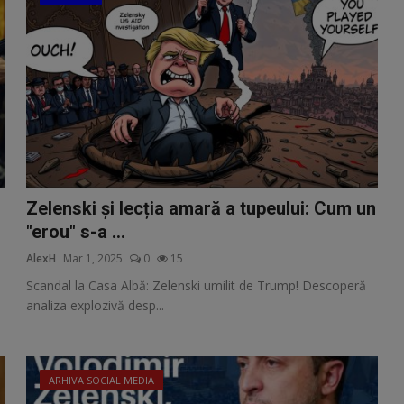
Zelenski și lecția amară a tupeului: Cum un
"erou" s-a ...
AlexH
Mar 1, 2025
0
15
Scandal la Casa Albă: Zelenski umilit de Trump! Descoperă
analiza explozivă desp...
ARHIVA SOCIAL MEDIA