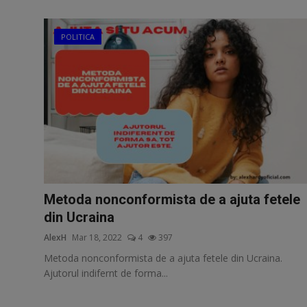
Free Script
Ai RoadMap
POLITICA
AI
Podcast
Metoda nonconformista de a ajuta fetele
din Ucraina
AlexH
Mar 18, 2022
4
397
Metoda nonconformista de a ajuta fetele din Ucraina.
Ajutorul indifernt de forma...