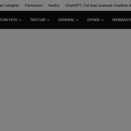
ial complet
Parteneri
Radio
ChatGPT: Cel mai avansat chatbot A
CURITATE
TRUCURI
GENERAL
OPINIE
WEBMAST