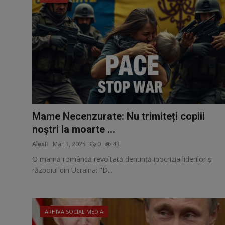
Mame Necenzurate: Nu trimiteți copiii
noștri la moarte ...
AlexH
Mar 3, 2025
0
43
O mamă româncă revoltată denunță ipocrizia liderilor și
războiul din Ucraina: "D...
ARHIVA SOCIAL MEDIA