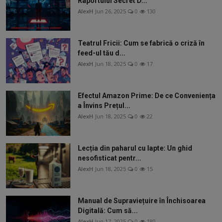
Raportului Secret D...
AlexH
Jun 26, 2025
0
130
Teatrul Fricii: Cum se fabrică o criză în
feed-ul tău d...
AlexH
Jun 18, 2025
0
17
Efectul Amazon Prime: De ce Conveniența
a Învins Prețul...
AlexH
Jun 18, 2025
0
22
Lecția din paharul cu lapte: Un ghid
nesofisticat pentr...
AlexH
Jun 18, 2025
0
15
Manual de Supraviețuire în Închisoarea
Digitală: Cum să...
AlexH
Jun 17, 2025
0
180