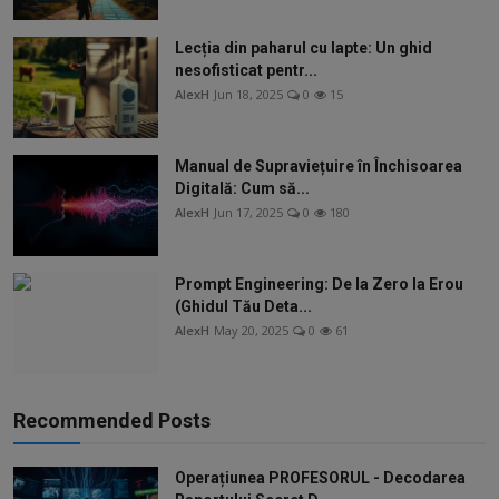
Lecția din paharul cu lapte: Un ghid
nesofisticat pentr...
AlexH
Jun 18, 2025
0
15
Manual de Supraviețuire în Închisoarea
Digitală: Cum să...
AlexH
Jun 17, 2025
0
180
Prompt Engineering: De la Zero la Erou
(Ghidul Tău Deta...
AlexH
May 20, 2025
0
61
Recommended Posts
Operațiunea PROFESORUL - Decodarea