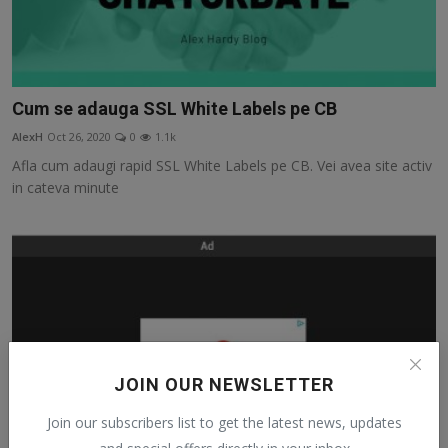
Cum se adauga SSL White Labels pe CB
AlexH
Oct 26, 2020
0
1.1k
Afla cum adaugi rapid SSL White Labels pe CB. Vei avea site activ
in cateva minute
JOIN OUR NEWSLETTER
Join our subscribers list to get the latest news, updates