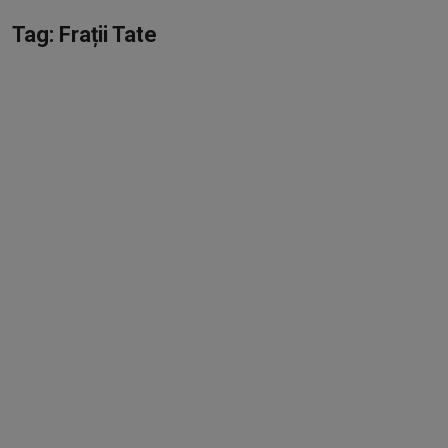
Vreau sa fiu Autor
Tag: Frații Tate
Opinie
Webmaster
Cum faci bani online - Tutorial complet
Parteneri
Vreau sa fiu bagat in seama
Radio
Bani Gratis
SEO