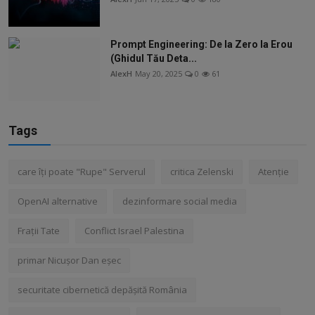
Prompt Engineering: De la Zero la Erou
(Ghidul Tău Deta...
AlexH
May 20, 2025
0
61
Tags
care îți poate "Rupe" Serverul
critica Zelenski
Atenție
OpenAI alternative
dezinformare social media
Frații Tate
Conflict Israel Palestina
primar Nicușor Dan eșec
securitate cibernetică depășită România