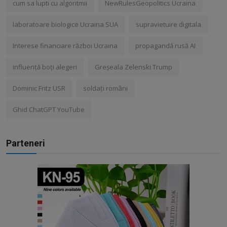
cum sa lupti cu algoritmii
NewRulesGeopolitics Ucraina
laboratoare biologice Ucraina SUA
supravietuire digitala
Interese financiare război Ucraina
propagandă rusă AI
influență boți alegeri
Greșeala Zelenski Trump
Dominic Fritz USR
soldați români
Ghid ChatGPT YouTube
Parteneri