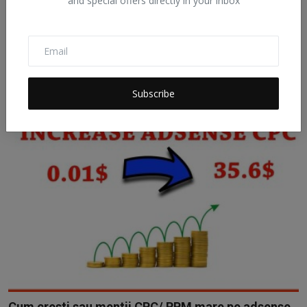
and special offers directly in your inbox
Vignette Ads pe Desktop din 3 Noiembrie
AlexH
Oct 22, 2020
0
715
Vignette Ads pe Desktop din 3 Noiembrie
Subscribe
Cum cresti sau mentii CPC/ RPM mare pe adsense