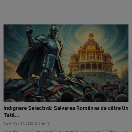
Video
Guest Post
Guest Post
Bucatarie
ChatGPT: Cel mai avansat chatbot AI
Aliexpress
Amintiri din Viitor
Ai Data Use Policy
Indignare Selectivă: Salvarea României de către Un
Tată...
Muzica
AlexH
Feb 27, 2025
0
16
Scandalul Tate? Indignare! Dar corupția, inegalitatea? Ei bine... Un