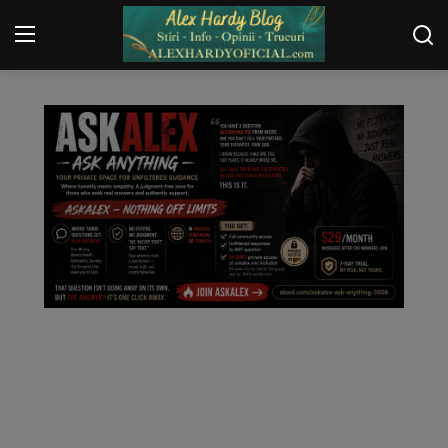
Login
Register
Home
Contact
Gallery
Securitate
Trucuri
General