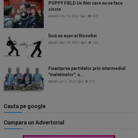
POPPY FIELD Un film care nu ne face
cinste
AlexH
Feb 13, 2022
0
693
Încă un eșec al filosofiei
AlexH
Mar 24, 2022
0
513
Finanțarea partidelor prin intermediul
"maletinelor": o...
AlexH
Jan 1, 2023
0
377
Cauta pe google
Cumpara un Advertorial