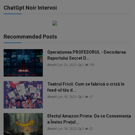
ChatGpt Noir Intervoi
Recommended Posts
Operațiunea PROFESORUL - Decodarea
Raportului Secret D...
AlexH
Jun 26, 2025
0
130
Teatrul Fricii: Cum se fabrică o criză în
feed-ul tău d...
AlexH
Jun 18, 2025
0
17
Efectul Amazon Prime: De ce Conveniența
a Învins Prețul...
AlexH
Jun 18, 2025
0
22