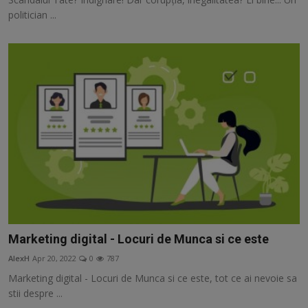
Free Script
politician ...
Ai RoadMap
AI
Podcast
Marketing digital - Locuri de Munca si ce este
AlexH
Apr 20, 2022
0
787
Marketing digital - Locuri de Munca si ce este, tot ce ai nevoie sa
stii despre ...