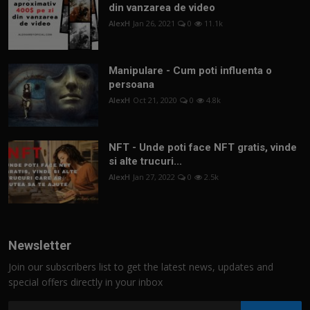
din vanzarea de video
AlexH
Jan 26, 2021
0
11.1k
Manipulare - Cum poti influenta o
persoana
AlexH
Oct 21, 2020
0
4.8k
NFT - Unde poti face NFT gratis, vinde
si alte trucuri...
AlexH
Jan 27, 2022
0
2.5k
Newsletter
Join our subscribers list to get the latest news, updates and
special offers directly in your inbox