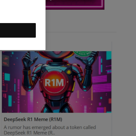
DeepSeek R1M