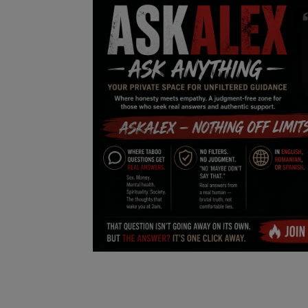
Free Script
Ai RoadMap
AI
Podcast