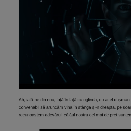
Video
Guest Post
Guest Post
Bucatarie
ChatGPT: Cel mai avansat chatbot AI
Aliexpress
Amintiri din Viitor
Ah, iată-ne din nou, față în față cu oglinda, cu acel dușman
Ai Data Use Policy
convenabil să aruncăm vina în stânga și-n dreapta, pe soa
recunoaștem adevărul: călăul nostru cel mai de preț suntem
Muzica