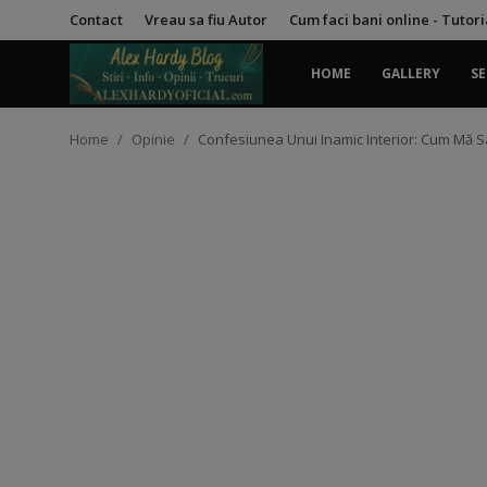
Contact
Vreau sa fiu Autor
Cum faci bani online - Tutor
HOME
GALLERY
SE
Login
Register
Home
Opinie
Confesiunea Unui Inamic Interior: Cum Mă 
Home
Contact
Gallery
Securitate
Trucuri
General