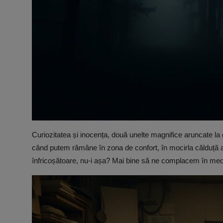
Curiozitatea și inocența, două unelte magnifice aruncate l
când putem rămâne în zona de confort, în mocirla călduță a r
înfricoșătoare, nu-i așa? Mai bine să ne complacem în medi