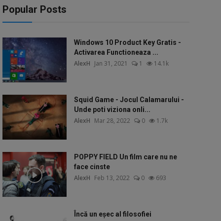
Popular Posts
Windows 10 Product Key Gratis -
Activarea Functioneaza ...
AlexH
Jan 31, 2021
1
14.1k
Squid Game - Jocul Calamarului -
Unde poti viziona onli...
AlexH
Mar 28, 2022
0
1.7k
POPPY FIELD Un film care nu ne
face cinste
AlexH
Feb 13, 2022
0
693
Încă un eșec al filosofiei