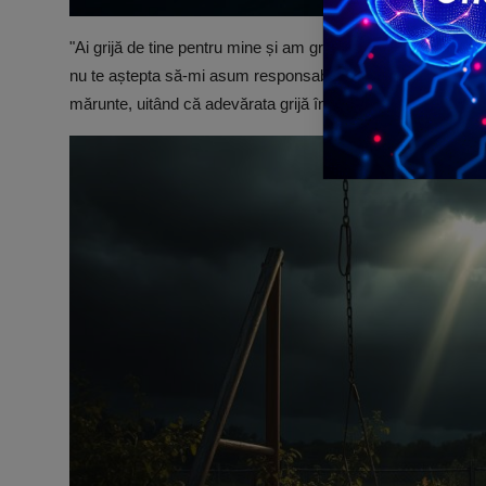
"Ai grijă de tine pentru mine și am grijă de mine pentru tin
nu te aștepta să-mi asum responsabilitatea pentru tine, și 
mărunte, uitând că adevărata grijă începe cu noi înșine.