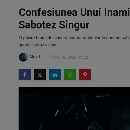
Vreau sa fiu Autor
Confesiunea Unui Inami
Opinie
Sabotez Singur
Webmaster
O privire brutal de sinceră asupra modurilor în care ne sab
oprești cercul vicios.
Cum faci bani online - Tutorial complet
AlexH
Mar 16, 2025 - 01:22
Parteneri
Vreau sa fiu bagat in seama
Radio
Bani Gratis
SEO