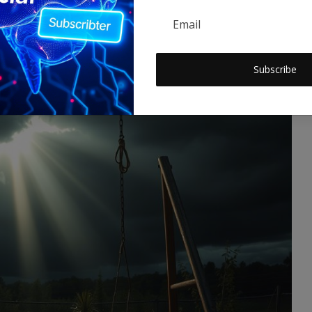
e." O vorbă frumoasă, nu-i așa? Un fel de a spune: "Te iubesc, dar
nici tu pentru mine." Ne ascundem în spatele unor gesturi
Subscribe