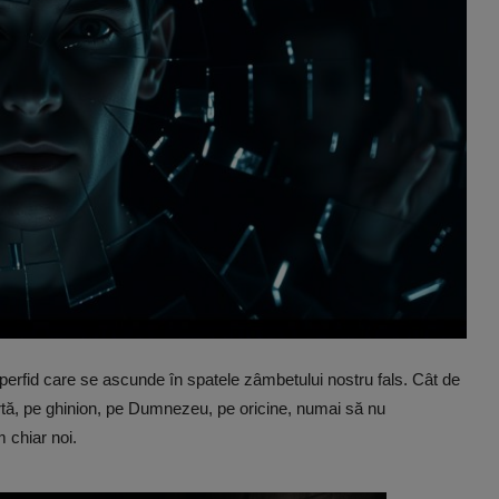
 perfid care se ascunde în spatele zâmbetului nostru fals. Cât de
rtă, pe ghinion, pe Dumnezeu, pe oricine, numai să nu
 chiar noi.