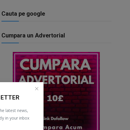
Cauta pe google
Cumpara un Advertorial
LETTER
the latest news,
tly in your inbox