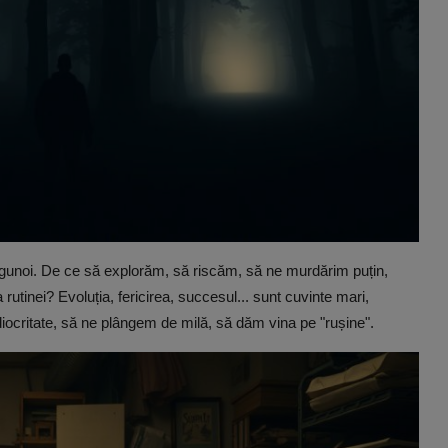
a gunoi. De ce să explorăm, să riscăm, să ne murdărim puțin,
utinei? Evoluția, fericirea, succesul... sunt cuvinte mari,
ocritate, să ne plângem de milă, să dăm vina pe "rușine".