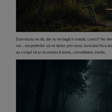
Dumnezeu ne dă, dar nu ne bagă în traistă, corect? Ne oferă 
noi... noi preferăm să ne târâm prin noroi, invocând frica dr
au curajul să-și recunoască lenea, comoditatea, inerția.