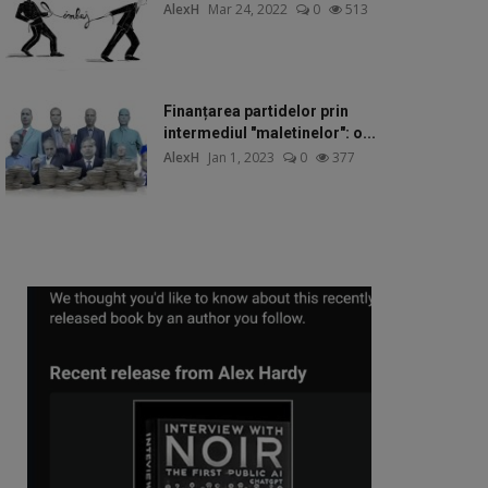
AlexH
Mar 24, 2022
0
513
Finanțarea partidelor prin
intermediul "maletinelor": o...
AlexH
Jan 1, 2023
0
377