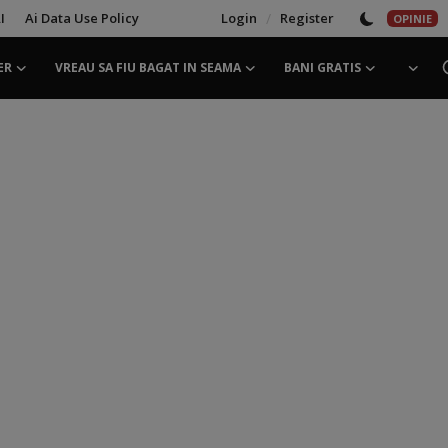
I
Ai Data Use Policy
Login
/
Register
OPINIE
ER
VREAU SA FIU BAGAT IN SEAMA
BANI GRATIS