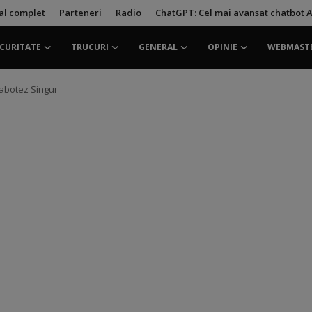
ial complet
Parteneri
Radio
ChatGPT: Cel mai avansat chatbot A
CURITATE
TRUCURI
GENERAL
OPINIE
WEBMAST
Sabotez Singur