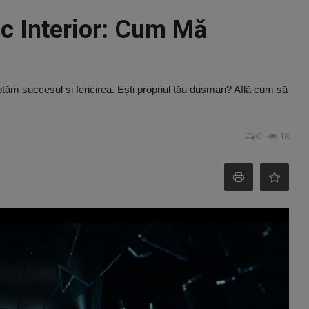
c Interior: Cum Mă
otăm succesul și fericirea. Ești propriul tău dușman? Află cum să
0
18