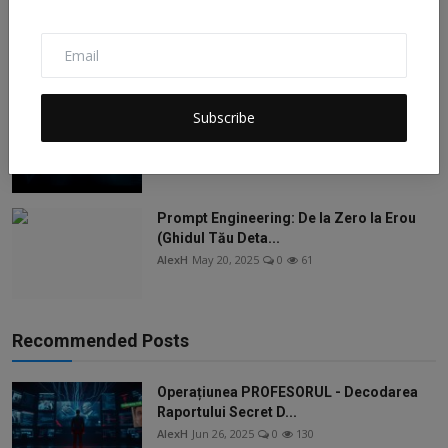
Lecția din paharul cu lapte: Un ghid
nesofisticat pentr...
AlexH
Jun 18, 2025
0
15
Manual de Supraviețuire în Închisoarea
Subscribe
Digitală: Cum să...
AlexH
Jun 17, 2025
0
180
Prompt Engineering: De la Zero la Erou
(Ghidul Tău Deta...
AlexH
May 20, 2025
0
61
Recommended Posts
Operațiunea PROFESORUL - Decodarea
Raportului Secret D...
AlexH
Jun 26, 2025
0
130