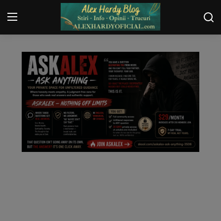
Login
Register
Home
Contact
Gallery
Securitate
Trucuri
General