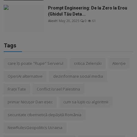
Prompt Engineering: De la Zero la Erou
(Ghidul Tău Deta...
AlexH
May 20, 2025
0
61
Tags
care îți poate "Rupe" Serverul
critica Zelenski
Atenție
OpenAI alternative
dezinformare social media
Frații Tate
Conflict Israel Palestina
primar Nicușor Dan eșec
cum sa lupti cu algoritmii
securitate cibernetică depășită România
NewRulesGeopolitics Ucraina