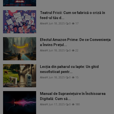
Teatrul Fricii: Cum se fabrică o criză în
feed-ul tău d...
AlexH
Jun 18, 2025
0
17
Efectul Amazon Prime: De ce Conveniența
a Învins Prețul...
AlexH
Jun 18, 2025
0
22
Lecția din paharul cu lapte: Un ghid
nesofisticat pentr...
AlexH
Jun 18, 2025
0
15
Manual de Supraviețuire în Închisoarea
Digitală: Cum să...
AlexH
Jun 17, 2025
0
180