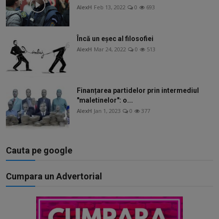
Free Script
AlexH
Feb 13, 2022
0
693
Ai RoadMap
Încă un eșec al filosofiei
AI
AlexH
Mar 24, 2022
0
513
Podcast
Finanțarea partidelor prin intermediul
"maletinelor": o...
AlexH
Jan 1, 2023
0
377
Cauta pe google
Cumpara un Advertorial