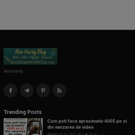
AlexHardy
Trending Posts
Cum poti face aproximativ 400$ pe zi
din vanzarea de video
AlexH
Jan 26, 2021
0
11.1k