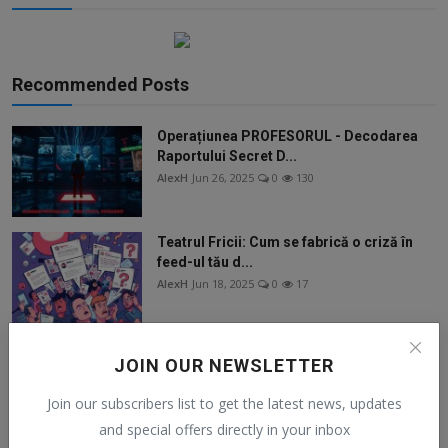
Recommended Posts
Operațiunea PROFESORUL - Decodarea
Raportului Secret D...
AlexH
Jun 26, 2025
0
130
Teatrul Fricii: Cum se fabrică o criză în
feed-ul tău d...
AlexH
Jun 18, 2025
0
17
Efectul Amazon Prime: De ce Conveniența
JOIN OUR NEWSLETTER
a Învins Prețul...
AlexH
Jun 18, 2025
0
22
Join our subscribers list to get the latest news, updates
and special offers directly in your inbox