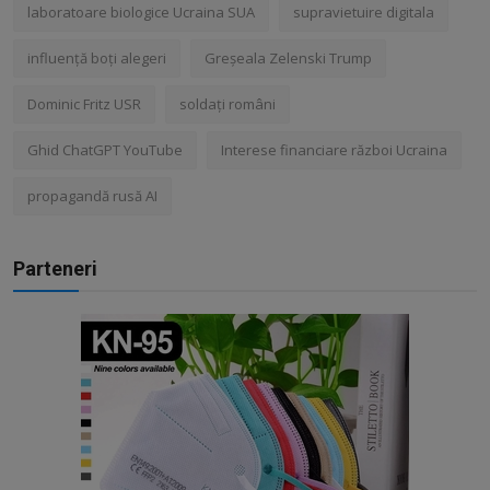
laboratoare biologice Ucraina SUA
supravietuire digitala
influență boți alegeri
Greșeala Zelenski Trump
Dominic Fritz USR
soldați români
Ghid ChatGPT YouTube
Interese financiare război Ucraina
propagandă rusă AI
Parteneri