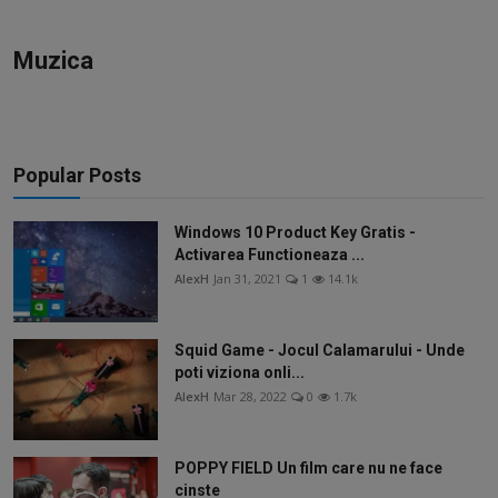
Video
Muzica
Guest Post
Guest Post
Bucatarie
Popular Posts
ChatGPT: Cel mai avansat chatbot AI
Windows 10 Product Key Gratis -
Activarea Functioneaza ...
AlexH
Jan 31, 2021
1
14.1k
Aliexpress
Amintiri din Viitor
Squid Game - Jocul Calamarului - Unde
poti viziona onli...
Ai Data Use Policy
AlexH
Mar 28, 2022
0
1.7k
Muzica
POPPY FIELD Un film care nu ne face
cinste