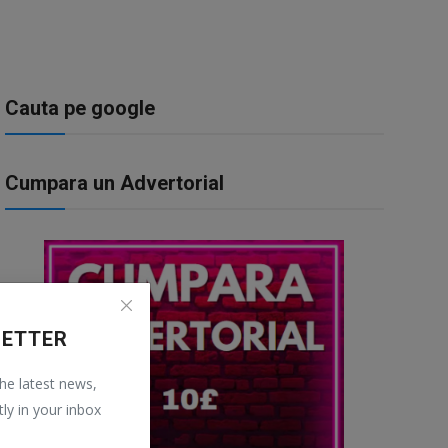
Cauta pe google
Cumpara un Advertorial
LETTER
the latest news,
tly in your inbox