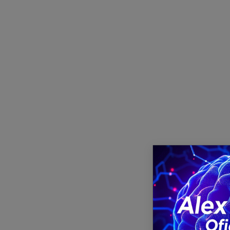
cda.one
– platforma unde chiar NU există nicio r
? Abonează-te la
newsletterul pe email
fără filtrare, o dată pe săptămână.
Și nu uita
: dacă nu alegi una din metodele de 
postat ceva nou”. Realitatea nu mai vine la t
Dacă ai idei, subiecte, cazuri ignorate, sau v
comentarii, ori prin formularul de contact. Iar 
deveni autor aici. Trimite un mesaj și vedem 
Altfel…
poți să te întorci la
TikTok
. Scroll și dopamină ieftină. Succes.