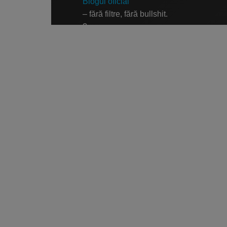
Free Script
Blogul oficial
– fără filtre, fără bullshit.
Ai RoadMap
?
YouTube
AI
– când ai chef să mă auzi, nu doar să mă 
?
Podcast
Facebook
– încă funcționează pentru unii.
?
Pinterest
– pentru iluzia culturii vizuale.
?
WhatsApp
– fast-track direct.
✈️
Telegram
– pentru cei care nu suportă călușul digit
?