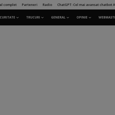
ial complet
Parteneri
Radio
ChatGPT: Cel mai avansat chatbot A
CURITATE
TRUCURI
GENERAL
OPINIE
WEBMAST