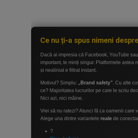
Video
Guest Post
Guest Post
Ce nu ți-a spus nimeni despr
Bucatarie
Dacă ai impresia că Facebook, YouTube sau
important, te minți singur. Platformele astea 
ChatGPT: Cel mai avansat chatbot AI
și nealiniat e filtrat instant.
Aliexpress
Motivul? Simplu:
„Brand safety”
. Cu alte c
ce? Majoritatea lucrurilor pe care le scriu der
Amintiri din Viitor
Nici azi, nici mâine.
Ai Data Use Policy
Vrei să nu ratezi? Atunci fă ca oamenii care
v
Alege una dintre variantele
reale
de conectar
Muzica
?