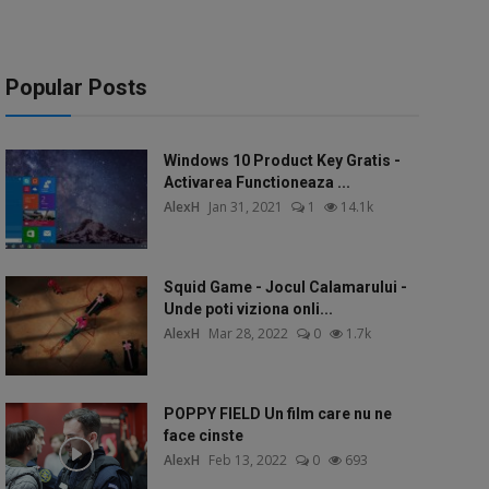
Popular Posts
Windows 10 Product Key Gratis -
Activarea Functioneaza ...
AlexH
Jan 31, 2021
1
14.1k
Squid Game - Jocul Calamarului -
Unde poti viziona onli...
AlexH
Mar 28, 2022
0
1.7k
POPPY FIELD Un film care nu ne
face cinste
AlexH
Feb 13, 2022
0
693