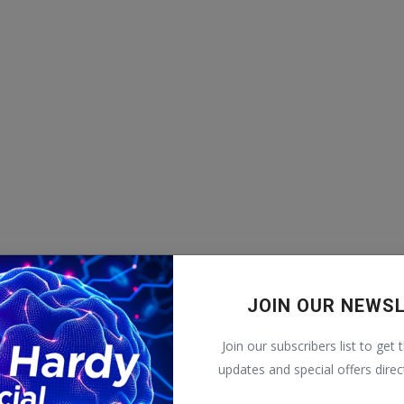
egulă.
, formularul e pe site. E singurul canal unde scriu
mai sus, să nu te plângi că „n-ai știut că am
ine de bunăvoie. Trebuie s-o cauți.
rei să vezi o temă abordată...
scrie-mi
. Ori la
dacă știi că poți scrie bine și ai ce spune, poți
dacă ai stofă.
JOIN OUR NEWS
Join our subscribers list to get 
updates and special offers direc