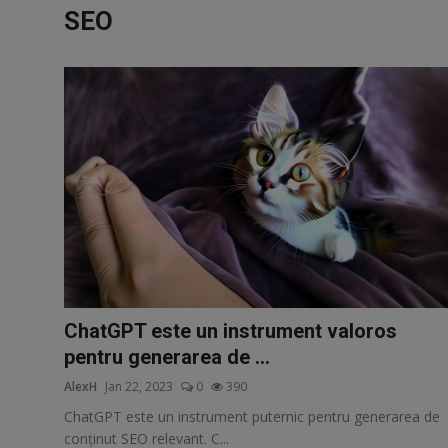
Vreau sa fiu Autor
SEO
Opinie
Webmaster
Cum faci bani online - Tutorial complet
Parteneri
Vreau sa fiu bagat in seama
Radio
ChatGPT este un instrument valoros
pentru generarea de ...
Bani Gratis
AlexH
Jan 22, 2023
0
390
SEO
ChatGPT este un instrument puternic pentru generarea de
conținut SEO relevant. C...