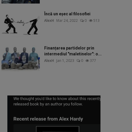
Încă un eșec al filosofiei
AlexH
Mar 24, 2022
0
513
Finanțarea partidelor prin
intermediul "maletinelor": o...
AlexH
Jan 1, 2023
0
377