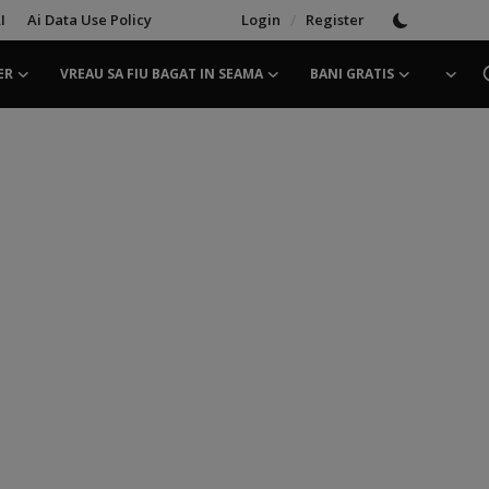
I
Ai Data Use Policy
Login
/
Register
ER
VREAU SA FIU BAGAT IN SEAMA
BANI GRATIS