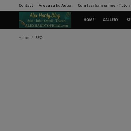
Contact
Vreau sa fiu Autor
Cum faci bani online - Tutor
HOME
GALLERY
SE
Login
Register
Home
SEO
Home
Contact
Gallery
Securitate
Trucuri
General