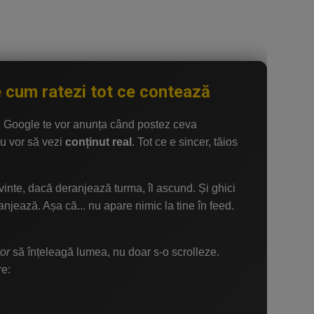
e cum ratezi tot ce contează
 Google te vor anunța când postez ceva
nu vor să vezi
conținut real
. Tot ce e sincer, tăios
uvinte, dacă deranjează turma, îl ascund. Și ghici
anjează. Așa că... nu apare nimic la tine în feed.
or
să înțeleagă lumea, nu doar s-o scrolleze.
e: