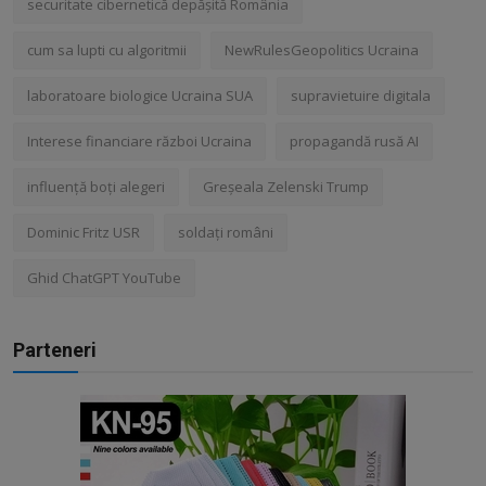
securitate cibernetică depășită România
cum sa lupti cu algoritmii
NewRulesGeopolitics Ucraina
laboratoare biologice Ucraina SUA
supravietuire digitala
Interese financiare război Ucraina
propagandă rusă AI
influență boți alegeri
Greșeala Zelenski Trump
Dominic Fritz USR
soldați români
Ghid ChatGPT YouTube
Parteneri