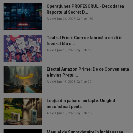
Operațiunea PROFESORUL - Decodarea
Raportului Secret D...
AlexH
Jun 26, 2025
0
130
Teatrul Fricii: Cum se fabrică o criză în
feed-ul tău d...
AlexH
Jun 18, 2025
0
17
Efectul Amazon Prime: De ce Conveniența
a Învins Prețul...
AlexH
Jun 18, 2025
0
22
Lecția din paharul cu lapte: Un ghid
nesofisticat pentr...
AlexH
Jun 18, 2025
0
15
Manual de Supraviețuire în Închisoarea