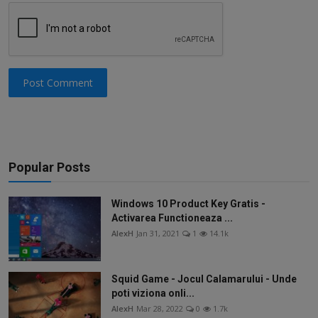
Post Comment
Popular Posts
Windows 10 Product Key Gratis -
Activarea Functioneaza ...
AlexH
Jan 31, 2021
1
14.1k
Squid Game - Jocul Calamarului - Unde
poti viziona onli...
AlexH
Mar 28, 2022
0
1.7k