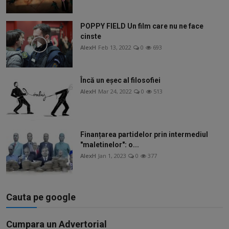
POPPY FIELD Un film care nu ne face
cinste
AlexH
Feb 13, 2022
0
693
Încă un eșec al filosofiei
AlexH
Mar 24, 2022
0
513
Finanțarea partidelor prin intermediul
"maletinelor": o...
AlexH
Jan 1, 2023
0
377
Cauta pe google
Cumpara un Advertorial