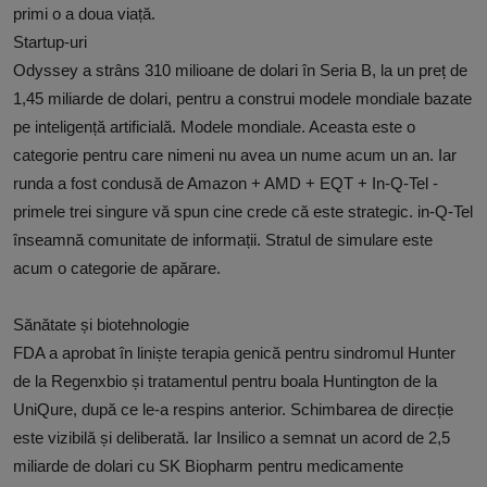
primi o a doua viață.
Startup-uri
Odyssey a strâns 310 milioane de dolari în Seria B, la un preț de
1,45 miliarde de dolari, pentru a construi modele mondiale bazate
pe inteligență artificială. Modele mondiale. Aceasta este o
categorie pentru care nimeni nu avea un nume acum un an. Iar
runda a fost condusă de Amazon + AMD + EQT + In-Q-Tel -
primele trei singure vă spun cine crede că este strategic. in-Q-Tel
înseamnă comunitate de informații. Stratul de simulare este
acum o categorie de apărare.
Sănătate și biotehnologie
FDA a aprobat în liniște terapia genică pentru sindromul Hunter
de la Regenxbio și tratamentul pentru boala Huntington de la
UniQure, după ce le-a respins anterior. Schimbarea de direcție
este vizibilă și deliberată. Iar Insilico a semnat un acord de 2,5
miliarde de dolari cu SK Biopharm pentru medicamente