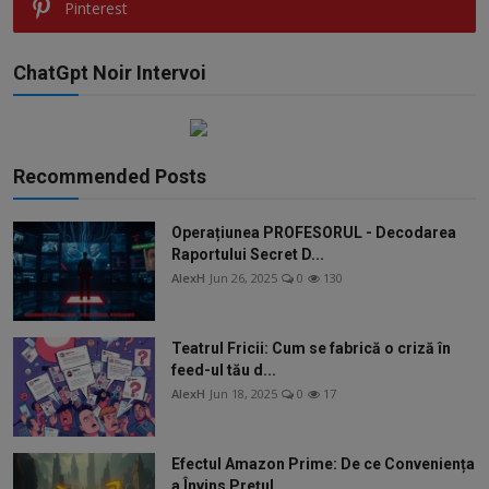
Pinterest
ChatGpt Noir Intervoi
Recommended Posts
Operațiunea PROFESORUL - Decodarea
Raportului Secret D...
AlexH
Jun 26, 2025
0
130
Teatrul Fricii: Cum se fabrică o criză în
feed-ul tău d...
AlexH
Jun 18, 2025
0
17
Efectul Amazon Prime: De ce Conveniența
a Învins Prețul...