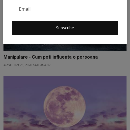
Subscribe
Manipulare - Cum poti influenta o persoana
AlexH
Oct 21, 2020
0
4.8k