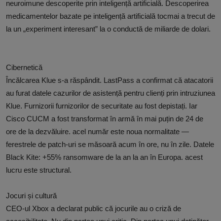
neuroimune descoperite prin inteligență artificială. Descoperirea
medicamentelor bazate pe inteligență artificială tocmai a trecut de
la un „experiment interesant” la o conductă de miliarde de dolari.
Cibernetică
Încălcarea Klue s-a răspândit. LastPass a confirmat că atacatorii
au furat datele cazurilor de asistență pentru clienți prin intruziunea
Klue. Furnizorii furnizorilor de securitate au fost depistați. Iar
Cisco CUCM a fost transformat în armă în mai puțin de 24 de
ore de la dezvăluire. acel număr este noua normalitate —
ferestrele de patch-uri se măsoară acum în ore, nu în zile. Datele
Black Kite: +55% ransomware de la an la an în Europa. acest
lucru este structural.
Jocuri și cultură
CEO-ul Xbox a declarat public că jocurile au o criză de