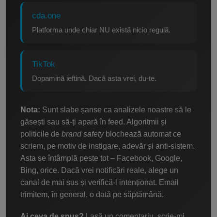
cda.one
Platforma unde chiar NU există nicio regulă.
TikTok
Dopamină ieftină. Dacă asta vrei, du-te.
Nota:
Sunt slabe șanse ca analizele noastre să le
găsești sau să-ți apară în feed. Algoritmii și
politicile de
brand safety
blochează automat ce
scriem, pe motiv de instigare, adevăr și anti-sistem.
Asta se întâmplă peste tot – Facebook, Google,
Bing, orice. Dacă vrei notificări reale, alege un
canal de mai sus și verifică-l intenționat. Email
trimitem, în general, o dată pe săptămână.
Ai ceva de spus?
Lasă un comentariu, scrie-mi