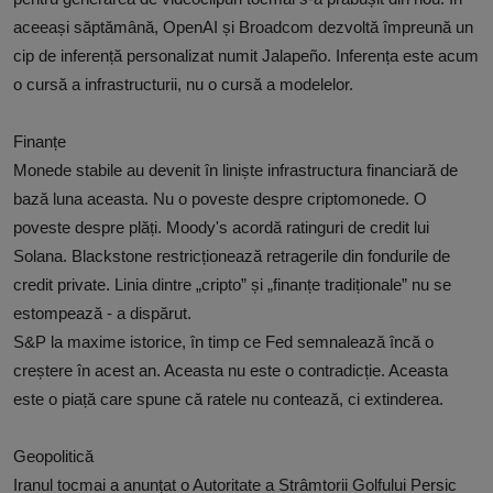
aceeași săptămână, OpenAI și Broadcom dezvoltă împreună un
cip de inferență personalizat numit Jalapeño. Inferența este acum
o cursă a infrastructurii, nu o cursă a modelelor.
Finanțe
Monede stabile au devenit în liniște infrastructura financiară de
bază luna aceasta. Nu o poveste despre criptomonede. O
poveste despre plăți. Moody's acordă ratinguri de credit lui
Solana. Blackstone restricționează retragerile din fondurile de
credit private. Linia dintre „cripto” și „finanțe tradiționale” nu se
estompează - a dispărut.
S&P la maxime istorice, în timp ce Fed semnalează încă o
creștere în acest an. Aceasta nu este o contradicție. Aceasta
este o piață care spune că ratele nu contează, ci extinderea.
Geopolitică
Iranul tocmai a anunțat o Autoritate a Strâmtorii Golfului Persic