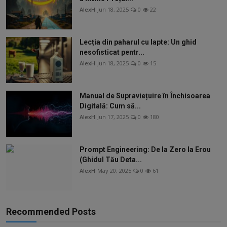
AlexH
Jun 18, 2025
0
22
Lecția din paharul cu lapte: Un ghid
nesofisticat pentr...
AlexH
Jun 18, 2025
0
15
Manual de Supraviețuire în Închisoarea
Digitală: Cum să...
AlexH
Jun 17, 2025
0
180
Prompt Engineering: De la Zero la Erou
(Ghidul Tău Deta...
AlexH
May 20, 2025
0
61
Recommended Posts