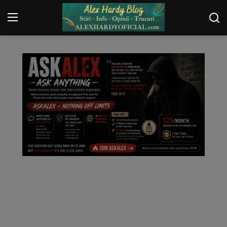
FEED NEWS
Login
Register
Home
Contact
Gallery
Securitate
Trucuri
General