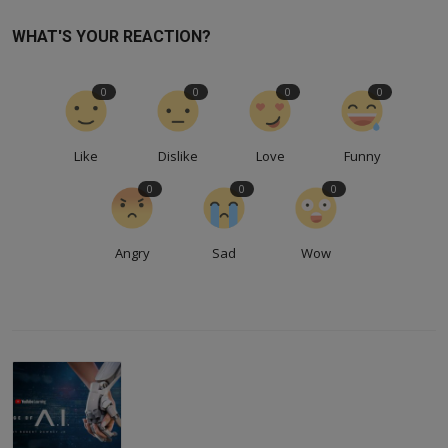
WHAT'S YOUR REACTION?
0
0
0
0
Like
Dislike
Love
Funny
0
0
0
Angry
Sad
Wow