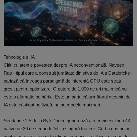
Free Script
Ai RoadMap
AI
Podcast
Tehnologie și IA
Citiți cu atenție povestea despre IA neconvențională. Naveen
Rao - tipul care a construit jumătate din stiva de IA a Databricks -
pariază că întreaga paradigmă de inferență GPU este stratul
greșit pentru optimizare. O putere de 1.000 de ori mai mică nu
este o afirmație pe hârtie. Este un pariu că următorul deceniu de
IA este câștigat pe fizică, nu pe modele mai mari.
Seedance 2.5 de la ByteDance generează acum videoclipuri 4K
native de 30 de secunde într-o singură trecere. Curba costurilor
pentru generarea de videoclipuri tocmai s-a prăbușit din nou. În