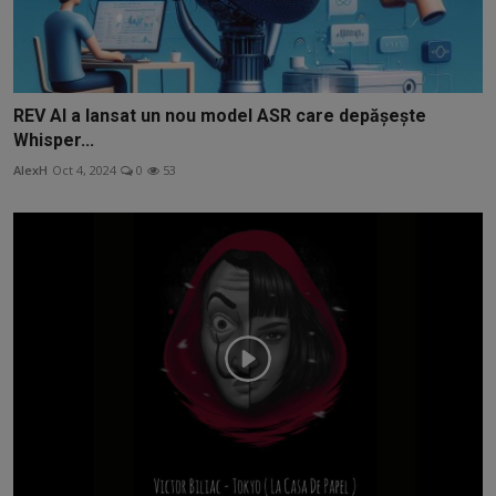
REV AI a lansat un nou model ASR care depășește
Whisper...
AlexH
Oct 4, 2024
0
53