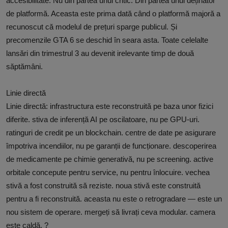
accesibilitate. Nu din partea unui critic. Din partea unui deținător
de platformă. Aceasta este prima dată când o platformă majoră a
recunoscut că modelul de prețuri sparge publicul. Și
precomenzile GTA 6 se deschid în seara asta. Toate celelalte
lansări din trimestrul 3 au devenit irelevante timp de două
săptămâni.
Linie directă
Linie directă: infrastructura este reconstruită pe baza unor fizici
diferite. stiva de inferență AI pe oscilatoare, nu pe GPU-uri.
ratinguri de credit pe un blockchain. centre de date pe asigurare
împotriva incendiilor, nu pe garanții de funcționare. descoperirea
de medicamente pe chimie generativă, nu pe screening. active
orbitale concepute pentru service, nu pentru înlocuire. vechea
stivă a fost construită să reziste. noua stivă este construită
pentru a fi reconstruită. aceasta nu este o retrogradare — este un
nou sistem de operare. mergeți să livrați ceva modular. camera
este caldă.
?