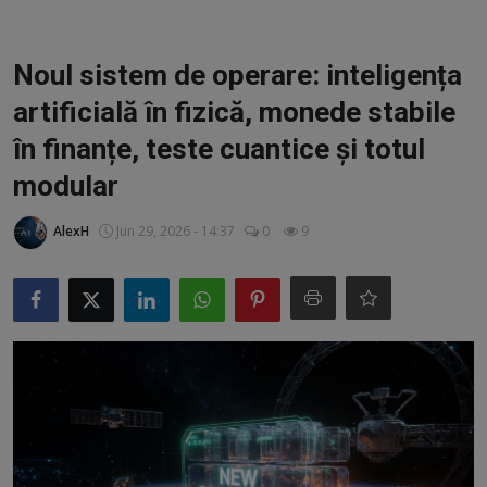
Video
Guest Post
Noul sistem de operare: inteligența
artificială în fizică, monede stabile
Guest Post
în finanțe, teste cuantice și totul
Bucatarie
modular
ChatGPT: Cel mai avansat chatbot AI
AlexH
Jun 29, 2026 - 14:37
0
9
Aliexpress
Amintiri din Viitor
Ai Data Use Policy
Muzica