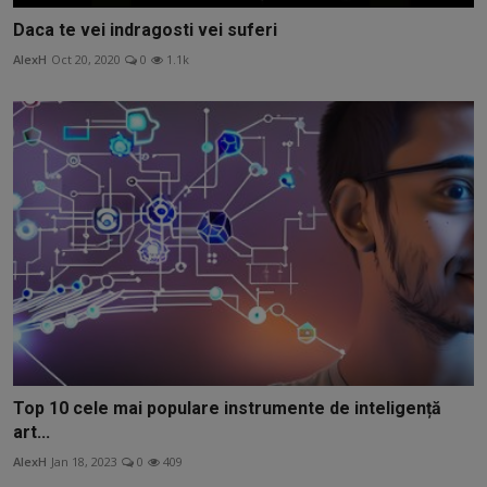
Daca te vei indragosti vei suferi
AlexH
Oct 20, 2020
0
1.1k
Top 10 cele mai populare instrumente de inteligență
art...
AlexH
Jan 18, 2023
0
409