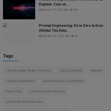
Digitală: Cum să...
AlexH
Jun 17, 2025
0
180
Prompt Engineering: De la Zero la Erou
(Ghidul Tău Deta...
AlexH
May 20, 2025
0
61
Tags
care îți poate "Rupe" Serverul
critica Zelenski
Atenție
OpenAI alternative
dezinformare social media
Frații Tate
Conflict Israel Palestina
primar Nicușor Dan eșec