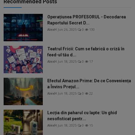
Recommended Posts
Operațiunea PROFESORUL - Decodarea
Raportului Secret D...
AlexH
Jun 26, 2025
0
130
Teatrul Fricii: Cum se fabrică o criză în
feed-ul tău d...
AlexH
Jun 18, 2025
0
17
Efectul Amazon Prime: De ce Conveniența
a Învins Prețul...
AlexH
Jun 18, 2025
0
22
Lecția din paharul cu lapte: Un ghid
nesofisticat pentr...
AlexH
Jun 18, 2025
0
15