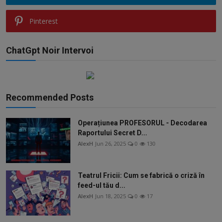
Pinterest
ChatGpt Noir Intervoi
Recommended Posts
Operațiunea PROFESORUL - Decodarea
Raportului Secret D...
AlexH
Jun 26, 2025
0
130
Teatrul Fricii: Cum se fabrică o criză în
feed-ul tău d...
AlexH
Jun 18, 2025
0
17