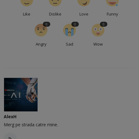
Like
Dislike
Love
Funny
0
0
0
Angry
Sad
Wow
AlexH
Merg pe strada catre mine.