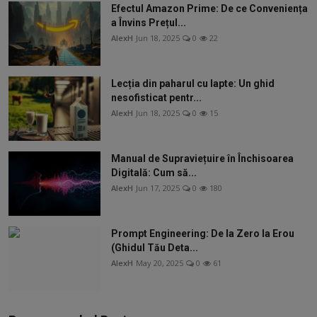
Efectul Amazon Prime: De ce Conveniența
a Învins Prețul...
AlexH
Jun 18, 2025
0
22
Lecția din paharul cu lapte: Un ghid
nesofisticat pentr...
AlexH
Jun 18, 2025
0
15
Manual de Supraviețuire în Închisoarea
Digitală: Cum să...
AlexH
Jun 17, 2025
0
180
Prompt Engineering: De la Zero la Erou
(Ghidul Tău Deta...
AlexH
May 20, 2025
0
61