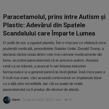
Video
Guest Post
Paracetamolul, prins între Autism și
Plastic: Adevărul din Spatele
Guest Post
Scandalului care Împarte Lumea
Bucatarie
O undă de șoc a zguduit planeta. Într-o mișcare ce sfidează orice
prudență medicală, președintele Statelor Unite, Donald Trump, a
ChatGPT: Cel mai avansat chatbot AI
declarat război unuia dintre cele mai comune medicamente din
lume, acuzând paracetamolul că ar provoca autism. Anunțul,
Aliexpress
venit ca un trăsnet, a aruncat în aer liniștea industriei
farmaceutice și a generat panică la nivel global. Însă miza pare a
Amintiri din Viitor
fi mult mai mare, căci această controversă se împletește bizar
cu o altă știre incredibilă, dar cât se poate de reală:
Ai Data Use Policy
paracetamolul va fi produs din deșeuri de plastic.
Muzica
AlexH
Sep 24, 2025 - 00:53
0
14