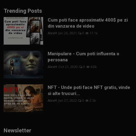
Trending Posts
Cum poti face aproximativ 400$ pe zi
din vanzarea de video
AlexH
Jan 26, 2021
0
11.1k
Manipulare - Cum poti influenta o
persoana
AlexH
Oct 21, 2020
0
4.8k
NFT - Unde poti face NFT gratis, vinde
si alte trucuri...
AlexH
Jan 27, 2022
0
2.5k
Newsletter