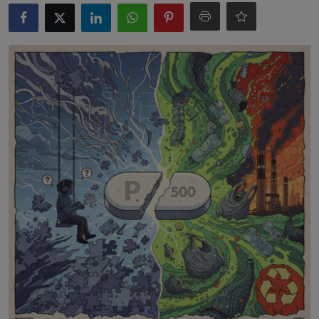
Free Script
Ai RoadMap
AI
Podcast