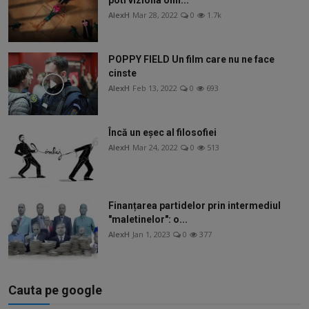
AlexH
Mar 28, 2022
0
1.7k
POPPY FIELD Un film care nu ne face
cinste
AlexH
Feb 13, 2022
0
693
Încă un eșec al filosofiei
AlexH
Mar 24, 2022
0
513
Finanțarea partidelor prin intermediul
"maletinelor": o...
AlexH
Jan 1, 2023
0
377
Cauta pe google