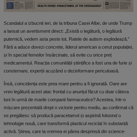
Scandalul a izbucnit ieri, de la tribuna Casei Albe, de unde Trump
a lansat un avertisment direct: „Există o legătură, o legătură
puternică, vedem asta peste tot. Ratele de autism explodează.”
Fără a aduce dovezi concrete, liderul american a cerut populației,
și în special femeilor însărcinate, să evite cu orice preț
medicamentul. Reacția comunității științifice a fost una de furie și
consternare, experții acuzând o dezinformare periculoasă.
Însă, coincidența este prea mare pentru a fi ignorată. Oare are
vreo legătură acest atac frontal cu anunțul făcut cu doar câteva
luni în urmă de marile companii farmaceutice? Acestea, într-o
mișcare prezentată drept o victorie pentru mediu, au confirmat că
se pregătesc să producă paracetamol și aspirină folosind o
tehnologie nouă, care transformă plasticul reciclat în substanță
activă. Știrea, care la vremea ei părea desprinsă din science-