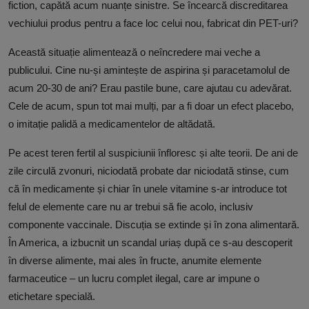
fiction, capătă acum nuanțe sinistre. Se încearcă discreditarea
vechiului produs pentru a face loc celui nou, fabricat din PET-uri?
Această situație alimentează o neîncredere mai veche a
publicului. Cine nu-și amintește de aspirina și paracetamolul de
acum 20-30 de ani? Erau pastile bune, care ajutau cu adevărat.
Cele de acum, spun tot mai mulți, par a fi doar un efect placebo,
o imitație palidă a medicamentelor de altădată.
Pe acest teren fertil al suspiciunii înfloresc și alte teorii. De ani de
zile circulă zvonuri, niciodată probate dar niciodată stinse, cum
că în medicamente și chiar în unele vitamine s-ar introduce tot
felul de elemente care nu ar trebui să fie acolo, inclusiv
componente vaccinale. Discuția se extinde și în zona alimentară.
În America, a izbucnit un scandal uriaș după ce s-au descoperit
în diverse alimente, mai ales în fructe, anumite elemente
farmaceutice – un lucru complet ilegal, care ar impune o
etichetare specială.