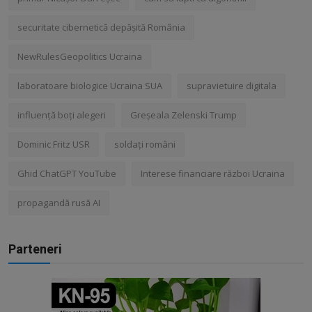
securitate cibernetică depășită România
NewRulesGeopolitics Ucraina
laboratoare biologice Ucraina SUA
supravietuire digitala
influență boți alegeri
Greșeala Zelenski Trump
Dominic Fritz USR
soldați români
Ghid ChatGPT YouTube
Interese financiare război Ucraina
propagandă rusă AI
Parteneri