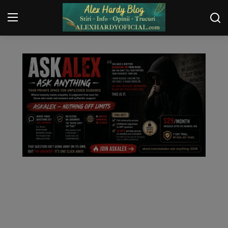
AMINTIRI DIN VIITOR
Login
Register
Home
Contact
Gallery
Securitate
Trucuri
General