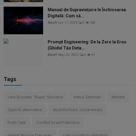
Manual de Supraviețuire în Închisoarea
Digitală: Cum să...
AlexH
Jun 17, 2025
0
180
Prompt Engineering: De la Zero la Erou
(Ghidul Tău Deta...
AlexH
May 20, 2025
0
61
Tags
care îți poate "Rupe" Serverul
critica Zelenski
Atenție
OpenAI alternative
dezinformare social media
Frații Tate
Conflict Israel Palestina
primar Nicușor Dan eșec
cum sa lupti cu algoritmii