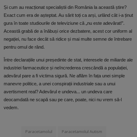
Și cum au reacționat specialiștii din România la această știre?
Exact cum era de așteptat. Au sărit toți ca arși, urlând cât i-a ținut
gura în toate studiourile de televiziune că „nu este adevărat!”.
Această grabă de a înăbuși orice dezbatere, acest cor uniform al
negației, nu face decât să ridice și mai multe semne de întrebare
pentru omul de rând.
Între declarațiile unui președinte de stat, interesele de miliarde ale
industriei farmaceutice și neîncrederea crescândă a populației,
adevărul pare a fi victima sigură. Ne aflăm în fața unei simple
manevre politice, a unei conspirații industriale sau a unui
avertisment real? Adevărul e undeva... un undeva care
deocamdată ne scapă sau pe care, poate, nici nu vrem să-l
vedem.
Paracetamolul
Paracetamolul Autism