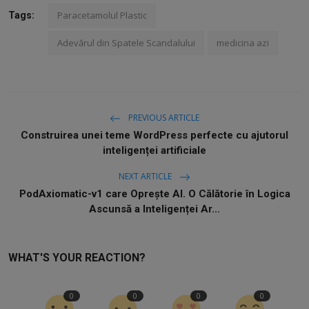
Paracetamolul Plastic
Tags:
Adevărul din Spatele Scandalului
medicina azi
PREVIOUS ARTICLE
Construirea unei teme WordPress perfecte cu ajutorul
inteligenței artificiale
NEXT ARTICLE
PodAxiomatic-v1 care Oprește AI. O Călătorie în Logica
Ascunsă a Inteligenței Ar...
WHAT'S YOUR REACTION?
0
0
0
0