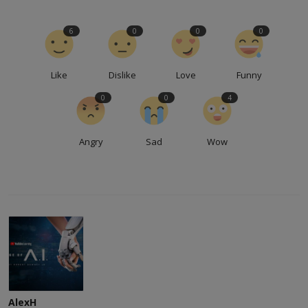
6
0
0
0
Like
Dislike
Love
Funny
0
0
4
Angry
Sad
Wow
AlexH