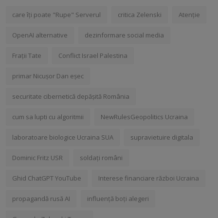
care îți poate "Rupe" Serverul
critica Zelenski
Atenție
OpenAI alternative
dezinformare social media
Frații Tate
Conflict Israel Palestina
primar Nicușor Dan eșec
securitate cibernetică depășită România
cum sa lupti cu algoritmii
NewRulesGeopolitics Ucraina
laboratoare biologice Ucraina SUA
supravietuire digitala
Dominic Fritz USR
soldați români
Ghid ChatGPT YouTube
Interese financiare război Ucraina
propagandă rusă AI
influență boți alegeri