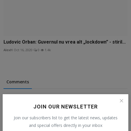
Ludovic Orban: Guvernul nu vrea alt „lockdown” - stiril...
AlexH
Oct 16, 2020
0
1.4k
Comments
Name
JOIN OUR NEWSLETTER
Join our subscribers list to get the latest news, updates
and special offers directly in your inbox
Email