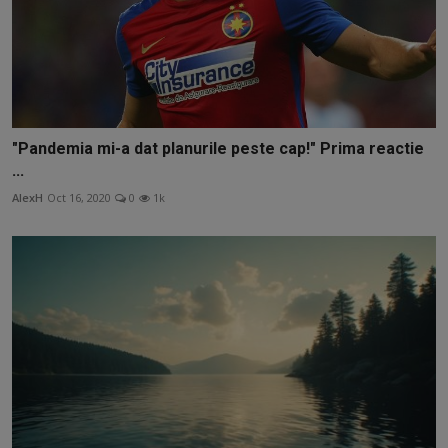
"Pandemia mi-a dat planurile peste cap!" Prima reactie
...
AlexH
Oct 16, 2020
0
1k