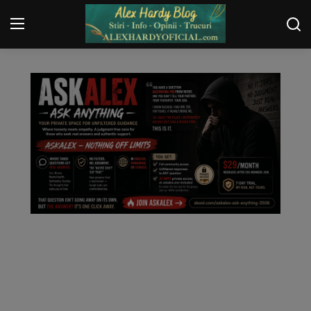
FEED NEWS
Login
Register
Home
Contact
Gallery
Securitate
Trucuri
General