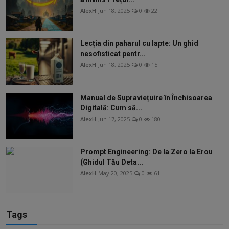
AlexH
Jun 18, 2025
0
22
Lecția din paharul cu lapte: Un ghid
nesofisticat pentr...
AlexH
Jun 18, 2025
0
15
Manual de Supraviețuire în Închisoarea
Digitală: Cum să...
AlexH
Jun 17, 2025
0
180
Prompt Engineering: De la Zero la Erou
(Ghidul Tău Deta...
AlexH
May 20, 2025
0
61
Tags