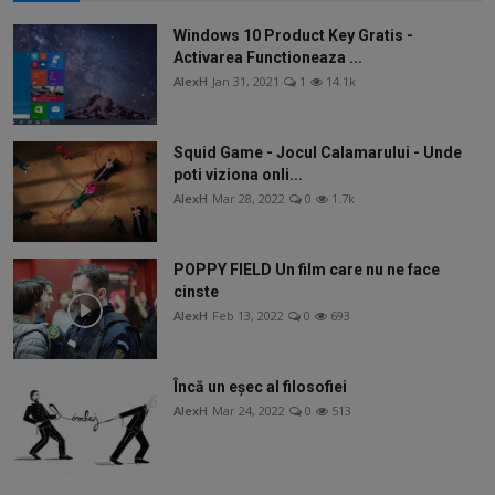
Windows 10 Product Key Gratis -
Activarea Functioneaza ...
AlexH
Jan 31, 2021
1
14.1k
Squid Game - Jocul Calamarului - Unde
poti viziona onli...
AlexH
Mar 28, 2022
0
1.7k
POPPY FIELD Un film care nu ne face
cinste
AlexH
Feb 13, 2022
0
693
Încă un eșec al filosofiei
AlexH
Mar 24, 2022
0
513