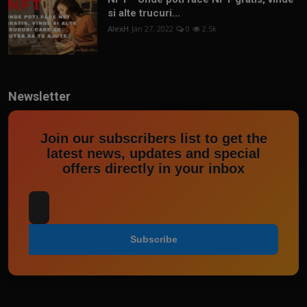
si alte trucuri...
AlexH
Jan 27, 2022
0
2.5k
Newsletter
Join our subscribers list to get the
latest news, updates and special
offers directly in your inbox
Subscribe