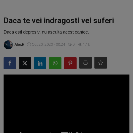
Video
Guest Post
Daca te vei indragosti vei suferi
Guest Post
Daca esti depresiv, nu asculta acest cantec.
AlexH
Oct 20, 2020 - 00:24
0
1.1k
Bucatarie
ChatGPT: Cel mai avansat chatbot AI
Aliexpress
Amintiri din Viitor
Ai Data Use Policy
Muzica