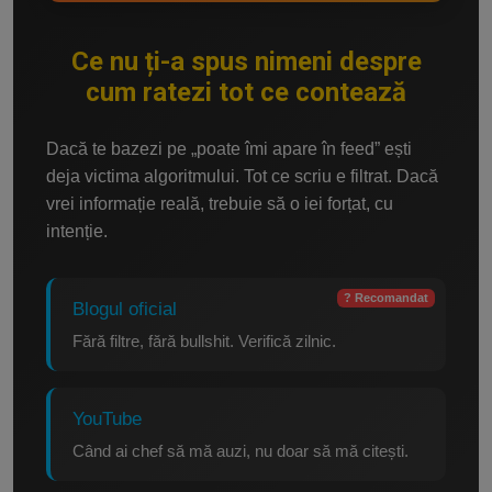
Ce nu ți-a spus nimeni despre
cum ratezi tot ce contează
Dacă te bazezi pe „poate îmi apare în feed” ești
deja victima algoritmului. Tot ce scriu e filtrat. Dacă
vrei informație reală, trebuie să o iei forțat, cu
intenție.
? Recomandat
Blogul oficial
Fără filtre, fără bullshit. Verifică zilnic.
YouTube
Când ai chef să mă auzi, nu doar să mă citești.