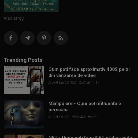
AlexHardy
Trending Posts
Cum poti face aproximativ 400$ pe zi
din vanzarea de video
AlexH
Jan 26, 2021
0
11.1k
Manipulare - Cum poti influenta o
persoana
AlexH
Oct 21, 2020
0
4.8k
NFT - Unde poti face NFT gratis, vinde