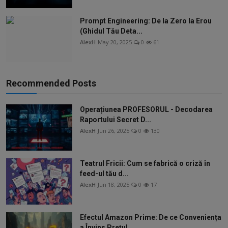
Prompt Engineering: De la Zero la Erou
(Ghidul Tău Deta...
AlexH
May 20, 2025
0
61
Recommended Posts
Operațiunea PROFESORUL - Decodarea
Raportului Secret D...
AlexH
Jun 26, 2025
0
130
Teatrul Fricii: Cum se fabrică o criză în
feed-ul tău d...
AlexH
Jun 18, 2025
0
17
Efectul Amazon Prime: De ce Conveniența
a Învins Prețul...