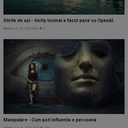
Stirile de azi - Getty tocmai a făcut pace cu OpenAI.
AlexH
Jun 25, 2026
0
3
Manipulare - Cum poti influenta o persoana
AlexH
Oct 21, 2020
0
4.8k