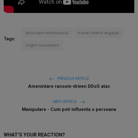
Free Script
Ai RoadMap
AI
birocrație românească
e-mail control angajați
Tags:
origini cunoaștere
Podcast
PREVIOUS ARTICLE
Amenintare ransom-driven DDoS atac
NEXT ARTICLE
Manipulare - Cum poti influenta o persoana
WHAT'S YOUR REACTION?