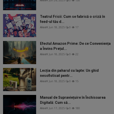
AlexH
Jun 26, 2025
0
130
Teatrul Fricii: Cum se fabrică o criză în
feed-ul tău d...
AlexH
Jun 18, 2025
0
17
Efectul Amazon Prime: De ce Conveniența
a Învins Prețul...
AlexH
Jun 18, 2025
0
22
Lecția din paharul cu lapte: Un ghid
nesofisticat pentr...
AlexH
Jun 18, 2025
0
15
Manual de Supraviețuire în Închisoarea
Digitală: Cum să...
AlexH
Jun 17, 2025
0
180