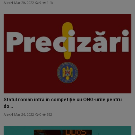
AlexH
Mar 20, 2022
9
1.4k
Statul român intră în competiție cu ONG-urile pentru
do...
AlexH
Mar 26, 2022
0
552