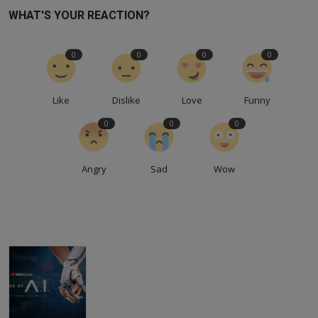
WHAT'S YOUR REACTION?
0
0
0
0
Like
Dislike
Love
Funny
0
0
0
Angry
Sad
Wow