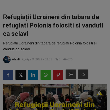
Video
Guest Post
Refugiații Ucraineni din tabara de
refugiati Polonia folositi si vanduti
Guest Post
ca sclavi
Bucatarie
Refugiații Ucraineni din tabara de refugiati Polonia folositi si
vanduti ca sclavi
ChatGPT: Cel mai avansat chatbot AI
AlexH
Apr 9, 2022 - 02:53
0
676
Aliexpress
Amintiri din Viitor
Ai Data Use Policy
Muzica