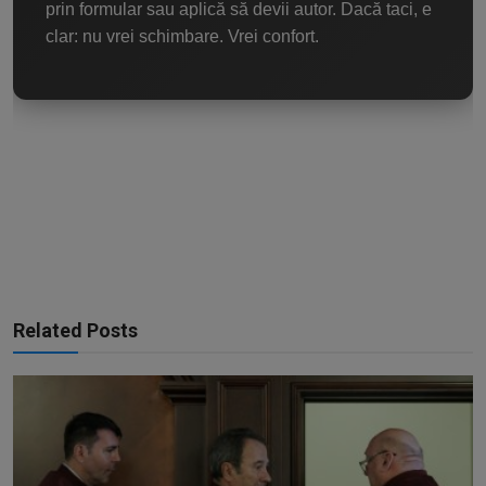
prin formular sau aplică să devii autor. Dacă taci, e
clar: nu vrei schimbare. Vrei confort.
Related Posts