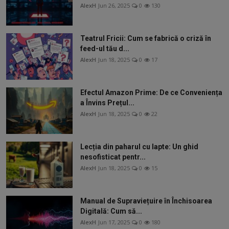
AlexH
Jun 26, 2025
0
130
Teatrul Fricii: Cum se fabrică o criză în
feed-ul tău d...
AlexH
Jun 18, 2025
0
17
Efectul Amazon Prime: De ce Conveniența
a Învins Prețul...
AlexH
Jun 18, 2025
0
22
Lecția din paharul cu lapte: Un ghid
nesofisticat pentr...
AlexH
Jun 18, 2025
0
15
Manual de Supraviețuire în Închisoarea
Digitală: Cum să...
AlexH
Jun 17, 2025
0
180