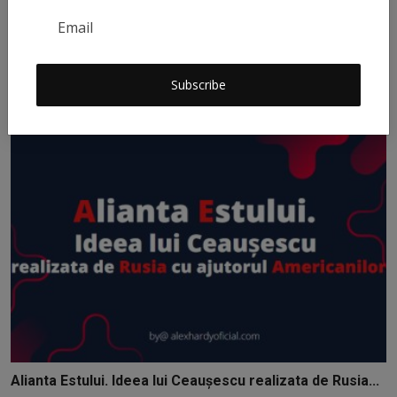
Încă un eșec al filosofiei
Subscribe
AlexH
Mar 24, 2022
0
513
Alianta Estului. Ideea lui Ceaușescu realizata de Rusia...