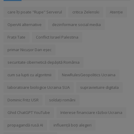
care îți poate "Rupe" Serverul
critica Zelenski
Atenție
OpenAI alternative
dezinformare social media
Frații Tate
Conflict Israel Palestina
primar Nicușor Dan eșec
securitate cibernetică depășită România
cum sa lupti cu algoritmii
NewRulesGeopolitics Ucraina
laboratoare biologice Ucraina SUA
supravietuire digitala
Dominic Fritz USR
soldați români
Ghid ChatGPT YouTube
Interese financiare război Ucraina
propagandă rusă AI
influență boți alegeri