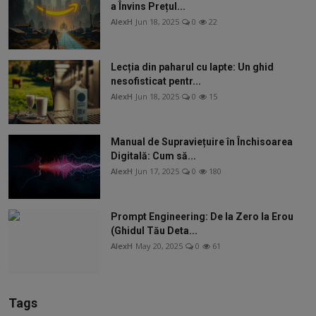
a Învins Prețul...
AlexH
Jun 18, 2025
0
22
Lecția din paharul cu lapte: Un ghid
nesofisticat pentr...
AlexH
Jun 18, 2025
0
15
Manual de Supraviețuire în Închisoarea
Digitală: Cum să...
AlexH
Jun 17, 2025
0
180
Prompt Engineering: De la Zero la Erou
(Ghidul Tău Deta...
AlexH
May 20, 2025
0
61
Tags