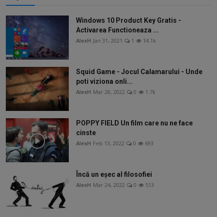
Windows 10 Product Key Gratis -
Activarea Functioneaza ...
AlexH
Jan 31, 2021
1
14.1k
Squid Game - Jocul Calamarului - Unde
poti viziona onli...
AlexH
Mar 28, 2022
0
1.7k
POPPY FIELD Un film care nu ne face
cinste
AlexH
Feb 13, 2022
0
693
Încă un eșec al filosofiei
AlexH
Mar 24, 2022
0
513