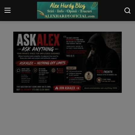
POLITICA
Login
Register
Home
Contact
Gallery
Securitate
Trucuri
General