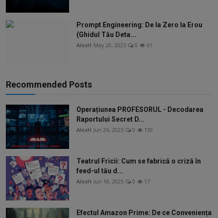
Prompt Engineering: De la Zero la Erou
(Ghidul Tău Deta...
AlexH
May 20, 2025
0
61
Recommended Posts
Operațiunea PROFESORUL - Decodarea
Raportului Secret D...
AlexH
Jun 26, 2025
0
130
Teatrul Fricii: Cum se fabrică o criză în
feed-ul tău d...
AlexH
Jun 18, 2025
0
17
Efectul Amazon Prime: De ce Conveniența