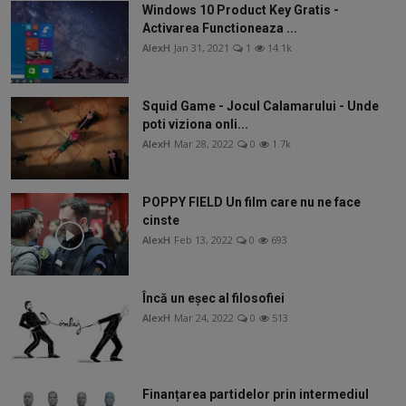
Windows 10 Product Key Gratis -
Activarea Functioneaza ...
AlexH
Jan 31, 2021
1
14.1k
Squid Game - Jocul Calamarului - Unde
poti viziona onli...
AlexH
Mar 28, 2022
0
1.7k
POPPY FIELD Un film care nu ne face
cinste
AlexH
Feb 13, 2022
0
693
Încă un eșec al filosofiei
AlexH
Mar 24, 2022
0
513
Finanțarea partidelor prin intermediul