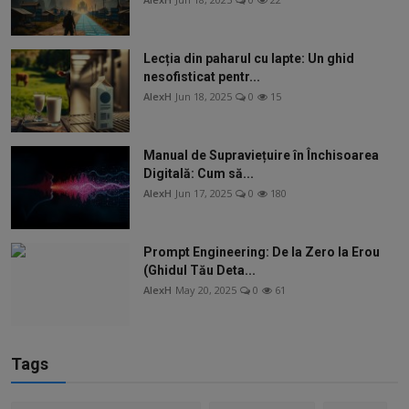
Lecția din paharul cu lapte: Un ghid
nesofisticat pentr...
AlexH
Jun 18, 2025
0
15
Manual de Supraviețuire în Închisoarea
Digitală: Cum să...
AlexH
Jun 17, 2025
0
180
Prompt Engineering: De la Zero la Erou
(Ghidul Tău Deta...
AlexH
May 20, 2025
0
61
Tags