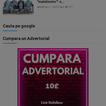
"maletinelor": o...
AlexH
Jan 1, 2023
0
377
Cauta pe google
Cumpara un Advertorial