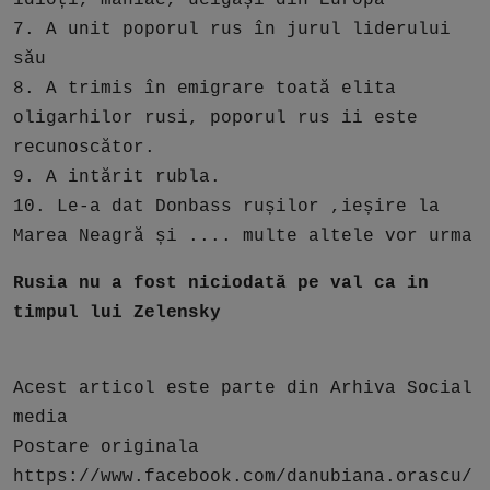
idioți, maniac, ucigași din Europa
7. A unit poporul rus în jurul liderului
său
8. A trimis în emigrare toată elita
oligarhilor rusi, poporul rus ii este
recunoscător.
9. A intărit rubla.
10. Le-a dat Donbass rușilor ,ieșire la
Marea Neagră și .... multe altele vor urma
Rusia nu a fost niciodată pe val ca in
timpul lui Zelensky
Acest articol este parte din Arhiva Social
media
Postare originala
https://www.facebook.com/danubiana.orascu/