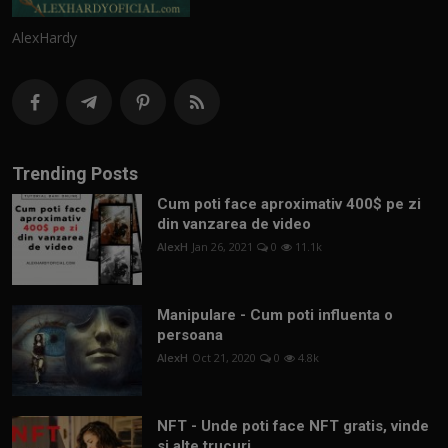
AlexHardy
Trending Posts
Cum poti face aproximativ 400$ pe zi
din vanzarea de video
AlexH
Jan 26, 2021
0
11.1k
Manipulare - Cum poti influenta o
persoana
AlexH
Oct 21, 2020
0
4.8k
NFT - Unde poti face NFT gratis, vinde
si alte trucuri...