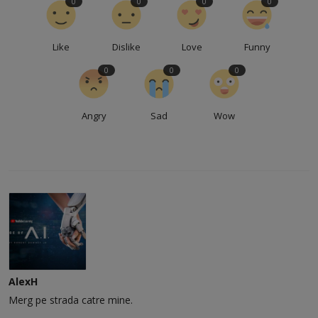
0
0
0
0
Like
Dislike
Love
Funny
0
0
0
Angry
Sad
Wow
AlexH
Merg pe strada catre mine.