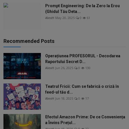
Prompt Engineering: De la Zero la Erou
(Ghidul Tău Deta...
AlexH
May 20, 2025
0
61
Recommended Posts
Operațiunea PROFESORUL - Decodarea
Raportului Secret D...
AlexH
Jun 26, 2025
0
130
Teatrul Fricii: Cum se fabrică o criză în
feed-ul tău d...
AlexH
Jun 18, 2025
0
17
Efectul Amazon Prime: De ce Conveniența
a Învins Prețul...
AlexH
Jun 18, 2025
0
22