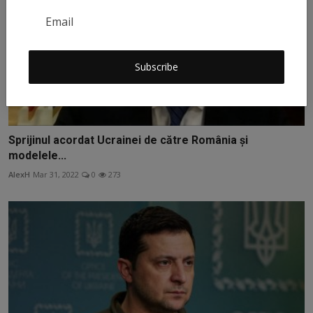
Subscribe
Sprijinul acordat Ucrainei de către România și
modelele...
AlexH
Mar 31, 2022
0
273