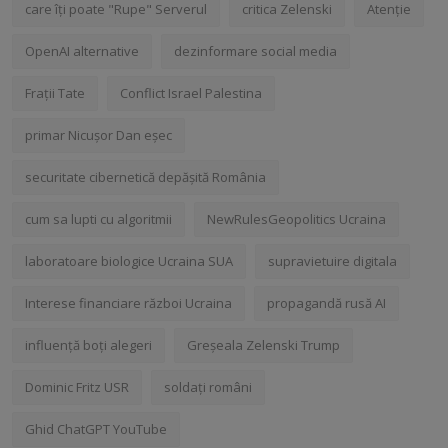
care îți poate "Rupe" Serverul
critica Zelenski
Atenție
OpenAI alternative
dezinformare social media
Frații Tate
Conflict Israel Palestina
primar Nicușor Dan eșec
securitate cibernetică depășită România
cum sa lupti cu algoritmii
NewRulesGeopolitics Ucraina
laboratoare biologice Ucraina SUA
supravietuire digitala
Interese financiare război Ucraina
propagandă rusă AI
influență boți alegeri
Greșeala Zelenski Trump
Dominic Fritz USR
soldați români
Ghid ChatGPT YouTube