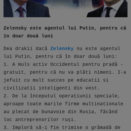
Free Script
Ai RoadMap
Zelensky este agentul lui Putin, pentru că
AI
în doar două luni
Podcast
Dea drakii dacă
Zelensky
nu este agentul
lui Putin, pentru că în doar două luni:
1. A muls activ Occidentul pentru pradă -
gratuit, pentru că nu va plăti nimeni. I-a
jefuit cu mult succes pe educatii si
civilizatii inteligenti din vest.
2. De la începutul operațiunii speciale,
aproape toate marile firme multinationale
au plecat de bunavoie din Rusia, făcând
loc antreprenorilor ruși.
3. Imploră să-i fie trimise o grămadă de