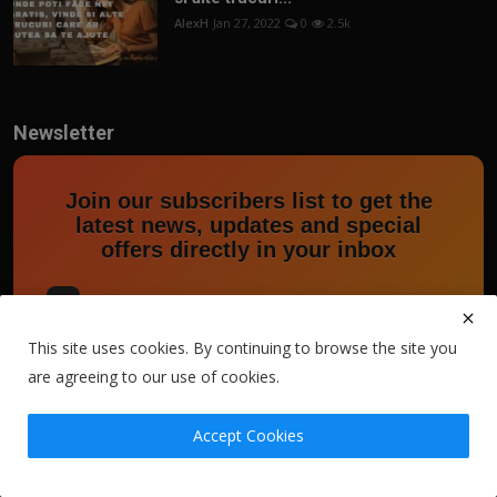
AlexH
Jan 27, 2022
0
2.5k
Newsletter
Join our subscribers list to get the
latest news, updates and special
offers directly in your inbox
This site uses cookies. By continuing to browse the site you
Subscribe
are agreeing to our use of cookies.
Accept Cookies