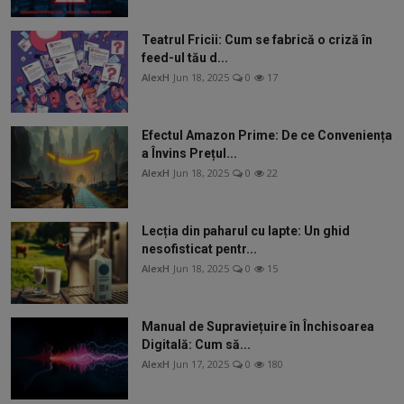
Teatrul Fricii: Cum se fabrică o criză în
feed-ul tău d...
AlexH
Jun 18, 2025
0
17
Efectul Amazon Prime: De ce Conveniența
a Învins Prețul...
AlexH
Jun 18, 2025
0
22
Lecția din paharul cu lapte: Un ghid
nesofisticat pentr...
AlexH
Jun 18, 2025
0
15
Manual de Supraviețuire în Închisoarea
Digitală: Cum să...
AlexH
Jun 17, 2025
0
180