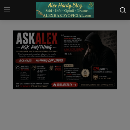
ARHIVA SOCIAL MEDIA
Login
Register
Home
Contact
Gallery
Securitate
Trucuri
General