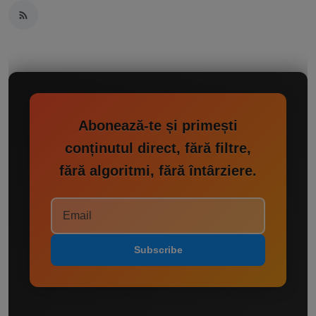
Abonează-te și primești
conținutul direct, fără filtre,
fără algoritmi, fără întârziere.
Subscribe