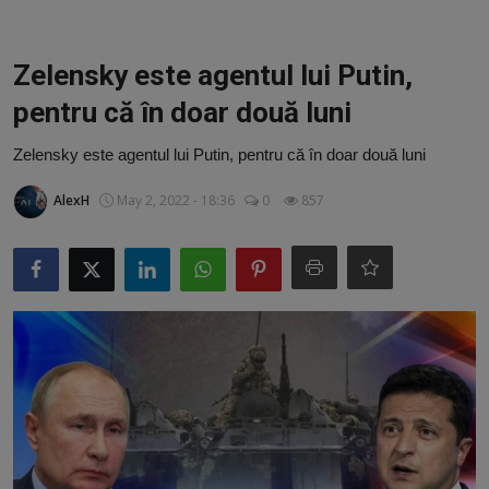
Video
Guest Post
Zelensky este agentul lui Putin,
pentru că în doar două luni
Guest Post
Zelensky este agentul lui Putin, pentru că în doar două luni
Bucatarie
AlexH
May 2, 2022 - 18:36
0
857
ChatGPT: Cel mai avansat chatbot AI
Aliexpress
Amintiri din Viitor
Ai Data Use Policy
Muzica