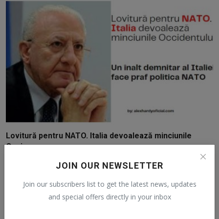
Lovitură pentru NATO. Italia devoalează minciunile
Occi...
AlexH
Apr 9, 2022
0
306
JOIN OUR NEWSLETTER
Join our subscribers list to get the latest news, updates
and special offers directly in your inbox