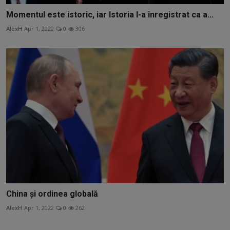
Momentul este istoric, iar Istoria l-a înregistrat ca a...
AlexH
Apr 1, 2022
0
306
China și ordinea globală
AlexH
Apr 1, 2022
0
262