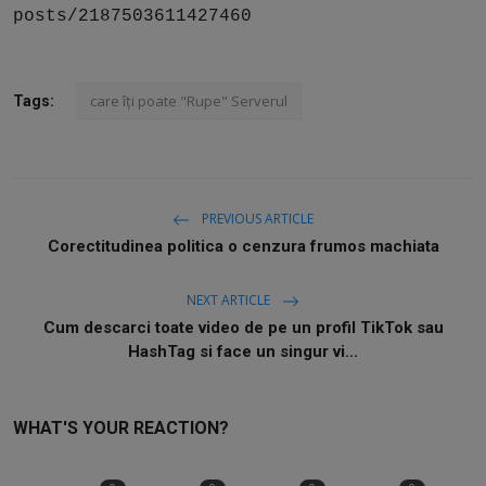
posts/2187503611427460
care îți poate "Rupe" Serverul
Tags:
PREVIOUS ARTICLE
Corectitudinea politica o cenzura frumos machiata
NEXT ARTICLE
Cum descarci toate video de pe un profil TikTok sau
HashTag si face un singur vi...
WHAT'S YOUR REACTION?