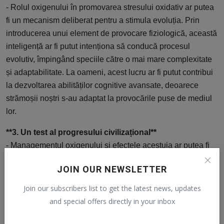
- Rolul oxigenului în promovarea stresului oxidativ ar putea
fi un mecanism deliberat pentru a stimula evoluția. Prin
introducerea unui element de provocare fiziologică, această
inteligență ar fi putut intenționa să conducă procesul
evolutiv, împingând speciile către o mai mare complexitate
și adaptabilitate. La oameni, acest lucru ar fi putut contribui
la dezvoltarea abilităților cognitive avansate, deoarece
strămoșii noștri s-au adaptat la provocările puse de mediul
lor.
**3. Un test al progresului civilizațional**
- Managementul oxigenului și efectele acestuia ar putea fi
privit ca un reper pentru progresul unei civilizații.
JOIN OUR NEWSLETTER
Capacitatea unei societăți de a înțelege, atenua și, în cele
din urmă, valorifica natura duală a oxigenului ar putea fi un
Join our subscribers list to get the latest news, updates
criteriu stabilit de această inteligență de supraveghere
and special offers directly in your inbox
pentru a ne evalua pregătirea pentru un nivel mai înalt de
cunoaștere și existență. În această lumină, luptele noastre