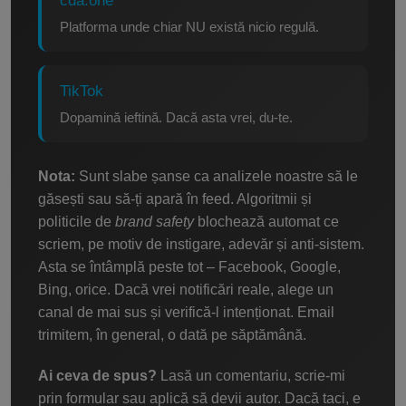
cda.one
Platforma unde chiar NU există nicio regulă.
TikTok
Dopamină ieftină. Dacă asta vrei, du-te.
Nota:
Sunt slabe șanse ca analizele noastre să le
găsești sau să-ți apară în feed. Algoritmii și
politicile de
brand safety
blochează automat ce
scriem, pe motiv de instigare, adevăr și anti-sistem.
Asta se întâmplă peste tot – Facebook, Google,
Bing, orice. Dacă vrei notificări reale, alege un
canal de mai sus și verifică-l intenționat. Email
trimitem, în general, o dată pe săptămână.
Ai ceva de spus?
Lasă un comentariu, scrie-mi
prin formular sau aplică să devii autor. Dacă taci, e