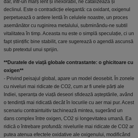
dar, într-un marș lent și inexorabil, ne catalizează și
declinul. Este o contradicție elegantă: ca oxidant, oxigenul
perpetuează o ardere lentă în celulele noastre, un proces
asemănător cu ruginirea metalului, subminându-ne subtil
vitalitatea în timp. Aceasta nu este o simplă speculație, ci un
fapt științific bine stabilit, care sugerează o agendă ascunsă
sub pretextul unui sprijin.
**Duratele de viață globale contrastante: o ghicitoare cu
oxigen**
- Privind peisajul global, apare un model deosebit. În zonele
cu niveluri mai ridicate de CO2, cum ar fi unele părți ale
Indiei, speranța de viață deseori sfidează așteptările, având
o tendință mai ridicată decât în locurile cu aer mai pur. Acest
scenariu contraintuitiv tachinează mintea, sugerând un
dans complex între oxigen, CO2 și longevitatea umană. Ea
ridică o întrebare profundă: nivelurile mai ridicate de CO2 ar
putea atenua efectele oxidative ale oxigenului, modificând