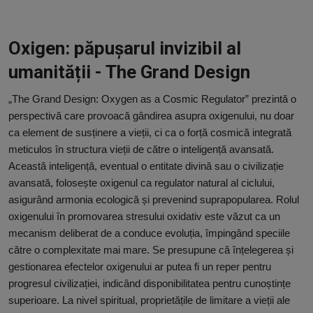
Video
Guest Post
Oxigen: păpușarul invizibil al
umanității - The Grand Design
Guest Post
„The Grand Design: Oxygen as a Cosmic Regulator” prezintă o
Bucatarie
perspectivă care provoacă gândirea asupra oxigenului, nu doar
ca element de susținere a vieții, ci ca o forță cosmică integrată
ChatGPT: Cel mai avansat chatbot AI
meticulos în structura vieții de către o inteligență avansată.
Această inteligență, eventual o entitate divină sau o civilizație
Aliexpress
avansată, folosește oxigenul ca regulator natural al ciclului,
asigurând armonia ecologică și prevenind suprapopularea. Rolul
Amintiri din Viitor
oxigenului în promovarea stresului oxidativ este văzut ca un
mecanism deliberat de a conduce evoluția, împingând speciile
Ai Data Use Policy
către o complexitate mai mare. Se presupune că înțelegerea și
gestionarea efectelor oxigenului ar putea fi un reper pentru
Muzica
progresul civilizației, indicând disponibilitatea pentru cunoștințe
superioare. La nivel spiritual, proprietățile de limitare a vieții ale