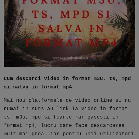
Free Script
Ai RoadMap
AI
Podcast
Cum descarci video in format m3u, ts, mpd
si salva in format mp4
Mai nou platformele de video online si nu
numai in surs au link la video in format
ts, m3u, mpd si foarte rar gasesti in
format mp4, lucru care face descarcarea
mult mai grea, iar pentru unii utilizatori