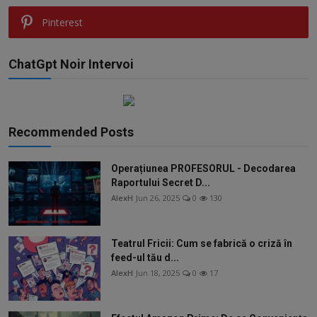
Pinterest
ChatGpt Noir Intervoi
Recommended Posts
Operațiunea PROFESORUL - Decodarea
Raportului Secret D...
AlexH
Jun 26, 2025
0
130
Teatrul Fricii: Cum se fabrică o criză în
feed-ul tău d...
AlexH
Jun 18, 2025
0
17