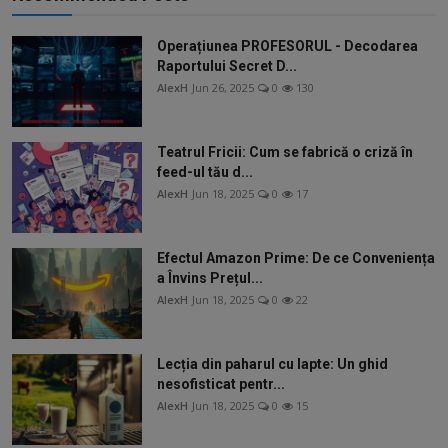
Operațiunea PROFESORUL - Decodarea
Raportului Secret D...
AlexH
Jun 26, 2025
0
130
Teatrul Fricii: Cum se fabrică o criză în
feed-ul tău d...
AlexH
Jun 18, 2025
0
17
Efectul Amazon Prime: De ce Conveniența
a Învins Prețul...
AlexH
Jun 18, 2025
0
22
Lecția din paharul cu lapte: Un ghid
nesofisticat pentr...
AlexH
Jun 18, 2025
0
15