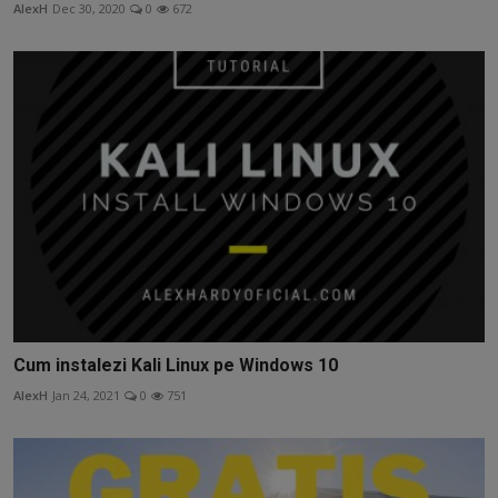
AlexH
Dec 30, 2020
0
672
Cum instalezi Kali Linux pe Windows 10
AlexH
Jan 24, 2021
0
751