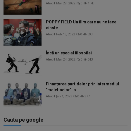
AlexH
Mar 28, 2022
0
1.7k
POPPY FIELD Un film care nu ne face
cinste
AlexH
Feb 13, 2022
0
693
Încă un eșec al filosofiei
AlexH
Mar 24, 2022
0
513
Finanțarea partidelor prin intermediul
"maletinelor": o...
AlexH
Jan 1, 2023
0
377
Cauta pe google