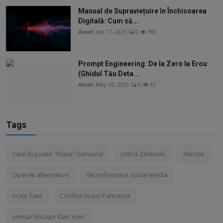
Manual de Supraviețuire în Închisoarea
Digitală: Cum să...
AlexH
Jun 17, 2025
0
180
Prompt Engineering: De la Zero la Erou
(Ghidul Tău Deta...
AlexH
May 20, 2025
0
61
Tags
care îți poate "Rupe" Serverul
critica Zelenski
Atenție
OpenAI alternative
dezinformare social media
Frații Tate
Conflict Israel Palestina
primar Nicușor Dan eșec