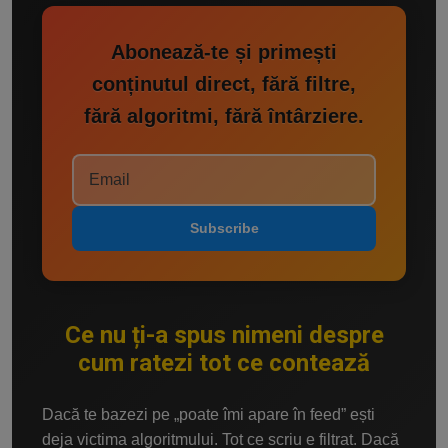
Abonează-te și primești
conținutul direct, fără filtre,
fără algoritmi, fără întârziere.
Subscribe
Ce nu ți-a spus nimeni despre
cum ratezi tot ce contează
Dacă te bazezi pe „poate îmi apare în feed” ești
deja victima algoritmului. Tot ce scriu e filtrat. Dacă