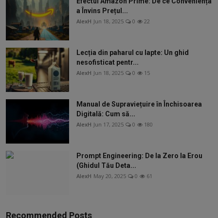
Efectul Amazon Prime: De ce Conveniența
a Învins Prețul...
AlexH
Jun 18, 2025
0
22
Lecția din paharul cu lapte: Un ghid
nesofisticat pentr...
AlexH
Jun 18, 2025
0
15
Manual de Supraviețuire în Închisoarea
Digitală: Cum să...
AlexH
Jun 17, 2025
0
180
Prompt Engineering: De la Zero la Erou
(Ghidul Tău Deta...
AlexH
May 20, 2025
0
61
Recommended Posts