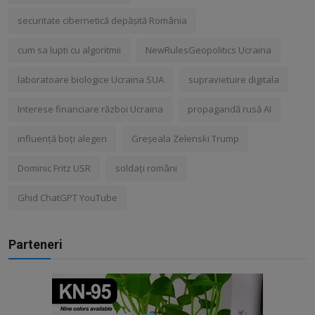
securitate cibernetică depășită România
cum sa lupti cu algoritmii
NewRulesGeopolitics Ucraina
laboratoare biologice Ucraina SUA
supravietuire digitala
Interese financiare război Ucraina
propagandă rusă AI
influență boți alegeri
Greșeala Zelenski Trump
Dominic Fritz USR
soldați români
Ghid ChatGPT YouTube
Parteneri