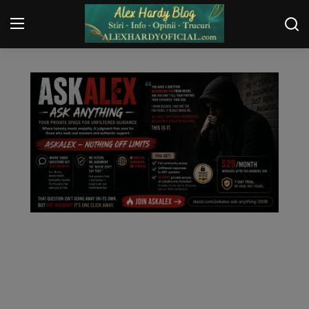
TRUCURI
Login
Register
Home
Contact
Gallery
Securitate
Trucuri
General