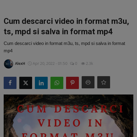
Video
Guest Post
Cum descarci video in format m3u,
ts, mpd si salva in format mp4
Guest Post
Cum descarci video in format m3u, ts, mpd si salva in format
Bucatarie
mp4
ChatGPT: Cel mai avansat chatbot AI
AlexH
Apr 20, 2022 - 01:50
0
2.3k
Aliexpress
Amintiri din Viitor
Ai Data Use Policy
Muzica