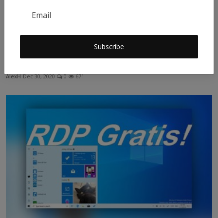
Subscribe
Cum vezi toate adresele IP conectate la serverul tau
AlexH
Dec 30, 2020
0
671