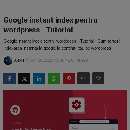
Video
Guest Post
Google instant index pentru
wordpress - Tutorial
Guest Post
Google instant index pentru wordpress - Tutorial - Cum fortezi
Bucatarie
indexarea instanta la google la contintul tau pe wordpress
ChatGPT: Cel mai avansat chatbot AI
AlexH
Apr 26, 2022 - 00:49
0
929
Aliexpress
Amintiri din Viitor
Ai Data Use Policy
Muzica