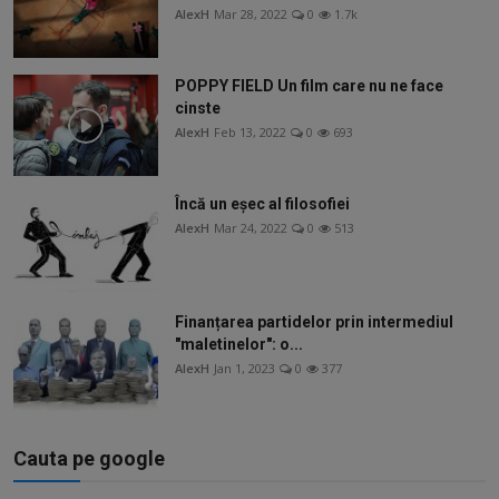
AlexH
Mar 28, 2022
0
1.7k
POPPY FIELD Un film care nu ne face
cinste
AlexH
Feb 13, 2022
0
693
Încă un eșec al filosofiei
AlexH
Mar 24, 2022
0
513
Finanțarea partidelor prin intermediul
"maletinelor": o...
AlexH
Jan 1, 2023
0
377
Cauta pe google