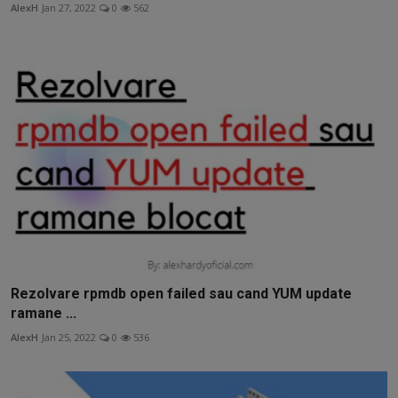
AlexH
Jan 27, 2022
0
562
Rezolvare rpmdb open failed sau cand YUM update
ramane ...
AlexH
Jan 25, 2022
0
536