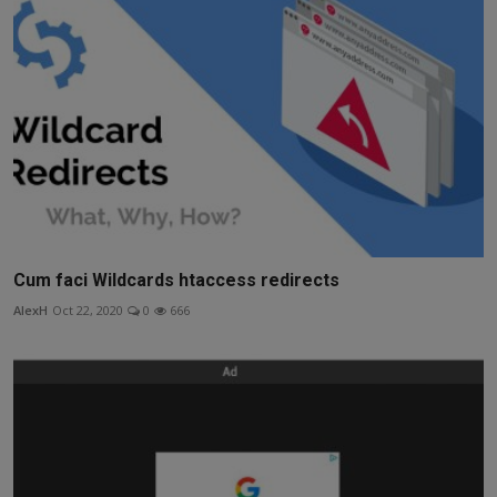
Cum faci Wildcards htaccess redirects
AlexH
Oct 22, 2020
0
666