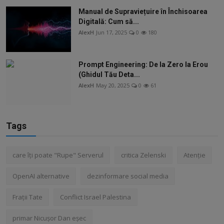
Manual de Supraviețuire în Închisoarea
Digitală: Cum să...
AlexH
Jun 17, 2025
0
180
Prompt Engineering: De la Zero la Erou
(Ghidul Tău Deta...
AlexH
May 20, 2025
0
61
Tags
care îți poate "Rupe" Serverul
critica Zelenski
Atenție
OpenAI alternative
dezinformare social media
Frații Tate
Conflict Israel Palestina
primar Nicușor Dan eșec