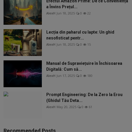
Efectul Amazon Prime: De ce Conveniența
a Învins Prețul...
AlexH
Jun 18, 2025
0
22
Lecția din paharul cu lapte: Un ghid
nesofisticat pentr...
AlexH
Jun 18, 2025
0
15
Manual de Supraviețuire în Închisoarea
Digitală: Cum să...
AlexH
Jun 17, 2025
0
180
Prompt Engineering: De la Zero la Erou
(Ghidul Tău Deta...
AlexH
May 20, 2025
0
61
Recommended Posts