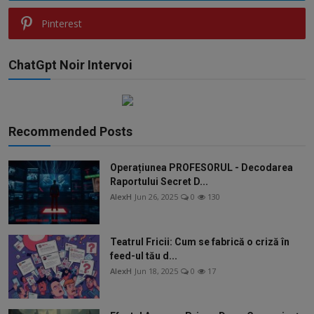
Pinterest
ChatGpt Noir Intervoi
Recommended Posts
Operațiunea PROFESORUL - Decodarea
Raportului Secret D...
AlexH
Jun 26, 2025
0
130
Teatrul Fricii: Cum se fabrică o criză în
feed-ul tău d...
AlexH
Jun 18, 2025
0
17