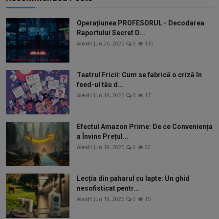
Operațiunea PROFESORUL - Decodarea
Raportului Secret D...
AlexH
Jun 26, 2025
0
130
Teatrul Fricii: Cum se fabrică o criză în
feed-ul tău d...
AlexH
Jun 18, 2025
0
17
Efectul Amazon Prime: De ce Conveniența
a Învins Prețul...
AlexH
Jun 18, 2025
0
22
Lecția din paharul cu lapte: Un ghid
nesofisticat pentr...
AlexH
Jun 18, 2025
0
15