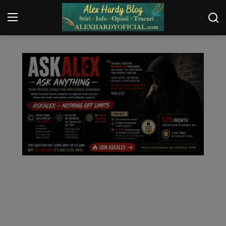
WEBMASTER
Login
Register
Home
Contact
Gallery
Securitate
Trucuri
General