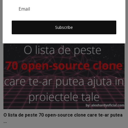
Sincronizare data si ora intre doua servere linux centos
AlexH
Jan 24, 2022
0
500
Subscribe
O lista de peste 70 open-source clone care te-ar putea
...