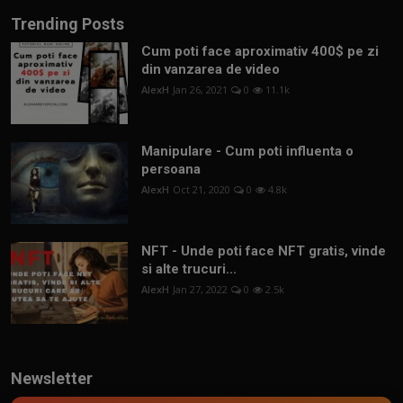
Trending Posts
Cum poti face aproximativ 400$ pe zi
din vanzarea de video
AlexH
Jan 26, 2021
0
11.1k
Manipulare - Cum poti influenta o
persoana
AlexH
Oct 21, 2020
0
4.8k
NFT - Unde poti face NFT gratis, vinde
si alte trucuri...
AlexH
Jan 27, 2022
0
2.5k
Newsletter