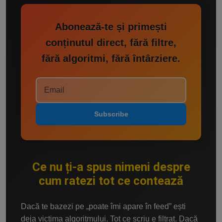
Abonează-te și primești
conținutul direct, fără filtre,
fără algoritmi, fără întârziere.
Subscribe
Ce nu ți-a spus nimeni despre
cum ratezi tot ce contează
Dacă te bazezi pe „poate îmi apare în feed” ești
deja victima algoritmului. Tot ce scriu e filtrat. Dacă