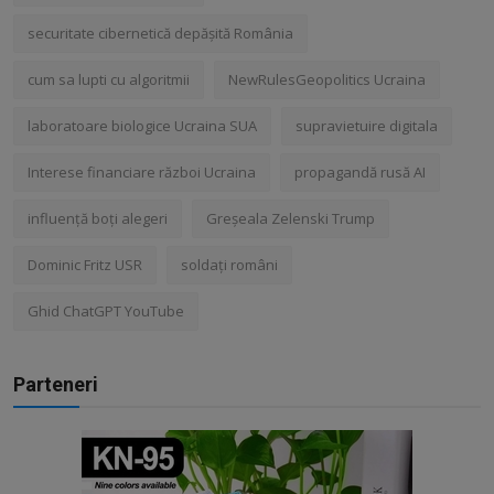
securitate cibernetică depășită România
cum sa lupti cu algoritmii
NewRulesGeopolitics Ucraina
laboratoare biologice Ucraina SUA
supravietuire digitala
Interese financiare război Ucraina
propagandă rusă AI
influență boți alegeri
Greșeala Zelenski Trump
Dominic Fritz USR
soldați români
Ghid ChatGPT YouTube
Parteneri