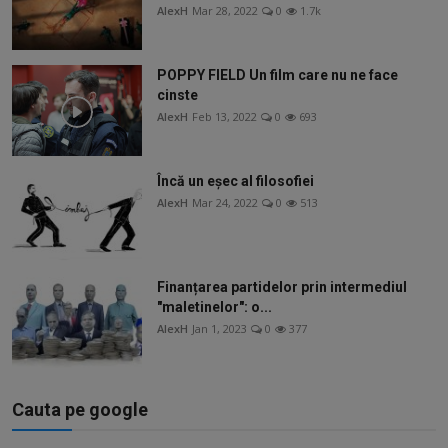
AlexH
Mar 28, 2022
0
1.7k
POPPY FIELD Un film care nu ne face
cinste
AlexH
Feb 13, 2022
0
693
Încă un eșec al filosofiei
AlexH
Mar 24, 2022
0
513
Finanțarea partidelor prin intermediul
"maletinelor": o...
AlexH
Jan 1, 2023
0
377
Cauta pe google