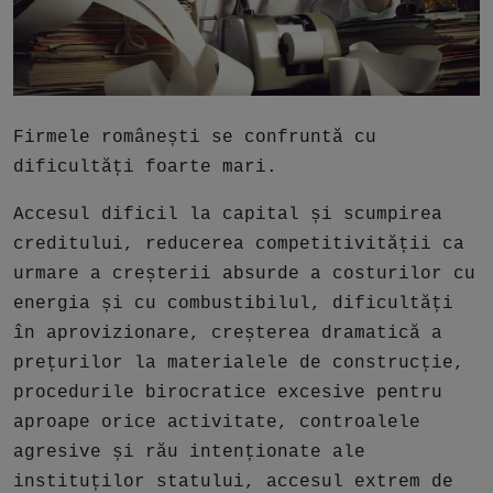
Free Script
Ai RoadMap
AI
Firmele românești se confruntă cu
Podcast
dificultăți foarte mari.
Accesul dificil la capital și scumpirea
creditului, reducerea competitivității ca
urmare a creșterii absurde a costurilor cu
energia și cu combustibilul, dificultăți
în aprovizionare, creșterea dramatică a
prețurilor la materialele de construcție,
procedurile birocratice excesive pentru
aproape orice activitate, controalele
agresive și rău intenționate ale
instituților statului, accesul extrem de