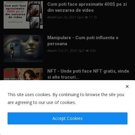
Cum poti face aproximativ 400$ pe zi
din vanzarea de video
AlexH
Jan 26, 2021
0
11.1k
Manipulare - Cum poti influenta o
persoana
AlexH
Oct 21, 2020
0
4.8k
NFT - Unde poti face NFT gratis, vinde
si alte trucuri...
AlexH
Jan 27, 2022
0
2.5k
This site uses cookies. By continuing to browse the site you
are agreeing to our use of cookies.
Newsletter
Accept Cookies
Join our subscribers list to get the