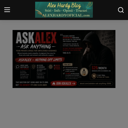
ARHIVA SOCIAL MEDIA
Login
Register
Home
Contact
Gallery
Securitate
Trucuri
General