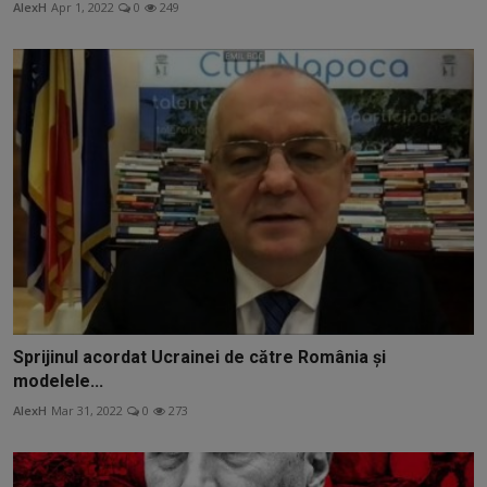
AlexH
Apr 1, 2022
0
249
Sprijinul acordat Ucrainei de către România și
modelele...
AlexH
Mar 31, 2022
0
273