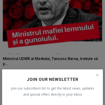
Ministrul UDMR al Mediului, Tanczos Barna, trebuie să
p...
AlexH
Apr 5, 2022
0
269
JOIN OUR NEWSLETTER
Join our subscribers list to get the latest news, updates
and special offers directly in your inbox