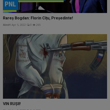
Rareș Bogdan: Florin Cîțu, Președinte!
AlexH
Apr 5, 2022
0
265
VIN RUȘII!