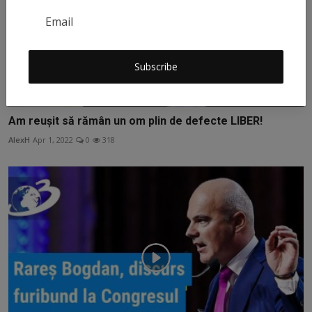
Subscribe
Am reușit să rămân un om plin de defecte LIBER!
AlexH
Apr 1, 2022
0
318