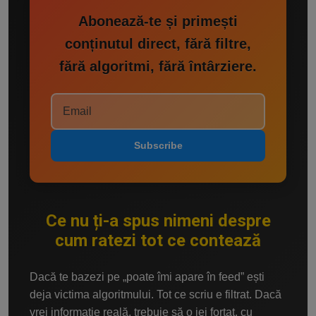
Abonează-te și primești
conținutul direct, fără filtre,
fără algoritmi, fără întârziere.
Subscribe
Ce nu ți-a spus nimeni despre
cum ratezi tot ce contează
Dacă te bazezi pe „poate îmi apare în feed” ești
deja victima algoritmului. Tot ce scriu e filtrat. Dacă
vrei informație reală, trebuie să o iei forțat, cu