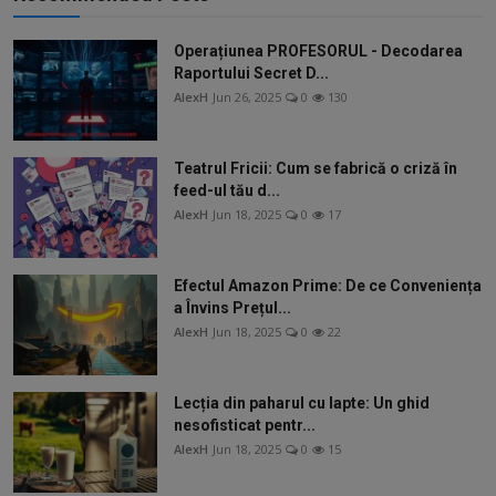
Operațiunea PROFESORUL - Decodarea
Raportului Secret D...
AlexH
Jun 26, 2025
0
130
Teatrul Fricii: Cum se fabrică o criză în
feed-ul tău d...
AlexH
Jun 18, 2025
0
17
Efectul Amazon Prime: De ce Conveniența
a Învins Prețul...
AlexH
Jun 18, 2025
0
22
Lecția din paharul cu lapte: Un ghid
nesofisticat pentr...
AlexH
Jun 18, 2025
0
15