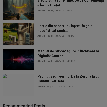
Efectul Amazon Prime: De ce Conveniența
a Învins Prețul...
AlexH
Jun 18, 2025
0
22
Lecția din paharul cu lapte: Un ghid
nesofisticat pentr...
AlexH
Jun 18, 2025
0
15
Manual de Supraviețuire în Închisoarea
Digitală: Cum să...
AlexH
Jun 17, 2025
0
180
Prompt Engineering: De la Zero la Erou
(Ghidul Tău Deta...
AlexH
May 20, 2025
0
61
Recommended Posts