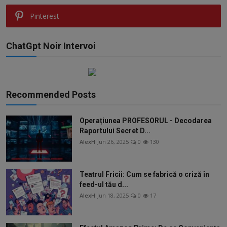
Pinterest
ChatGpt Noir Intervoi
Recommended Posts
Operațiunea PROFESORUL - Decodarea
Raportului Secret D...
AlexH
Jun 26, 2025
0
130
Teatrul Fricii: Cum se fabrică o criză în
feed-ul tău d...
AlexH
Jun 18, 2025
0
17