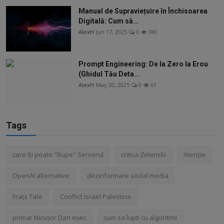
Manual de Supraviețuire în Închisoarea
Digitală: Cum să...
AlexH
Jun 17, 2025
0
180
Prompt Engineering: De la Zero la Erou
(Ghidul Tău Deta...
AlexH
May 20, 2025
0
61
Tags
care îți poate "Rupe" Serverul
critica Zelenski
Atenție
OpenAI alternative
dezinformare social media
Frații Tate
Conflict Israel Palestina
primar Nicușor Dan eșec
cum sa lupti cu algoritmii