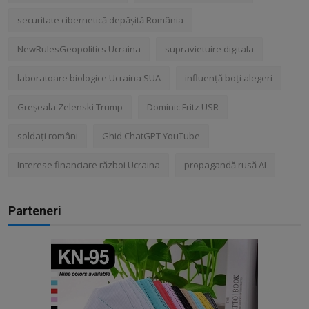
securitate cibernetică depășită România
NewRulesGeopolitics Ucraina
supravietuire digitala
laboratoare biologice Ucraina SUA
influență boți alegeri
Greșeala Zelenski Trump
Dominic Fritz USR
soldați români
Ghid ChatGPT YouTube
Interese financiare război Ucraina
propagandă rusă AI
Parteneri