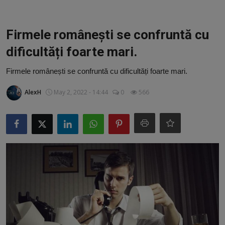
Video
Guest Post
Firmele românești se confruntă cu
dificultăți foarte mari.
Guest Post
Firmele românești se confruntă cu dificultăți foarte mari.
Bucatarie
AlexH
May 2, 2022 - 14:44
0
566
ChatGPT: Cel mai avansat chatbot AI
Aliexpress
Amintiri din Viitor
Ai Data Use Policy
Muzica