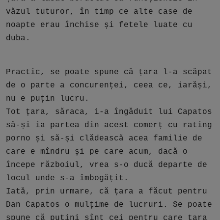
văzul tuturor, în timp ce alte case de
noapte erau închise și fetele luate cu
duba.
Practic, se poate spune că țara l-a scăpat
de o parte a concurenței, ceea ce, iarăși,
nu e puțin lucru.
Tot țara, săraca, i-a îngăduit lui Capatos
să-și ia partea din acest comerț cu rating
porno și să-și clădească acea familie de
care e mîndru și pe care acum, dacă o
începe războiul, vrea s-o ducă departe de
locul unde s-a îmbogățit.
Iată, prin urmare, că țara a făcut pentru
Dan Capatos o mulțime de lucruri. Se poate
spune că puțini sînt cei pentru care țara