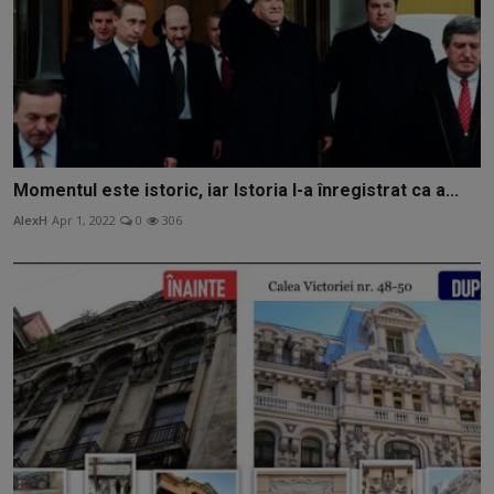
Momentul este istoric, iar Istoria l-a înregistrat ca a...
AlexH
Apr 1, 2022
0
306