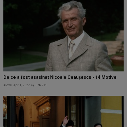
De ce a fost asasinat Nicoale Ceauşescu - 14 Motive
AlexH
Apr 1, 2022
0
711