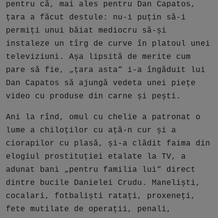
pentru că, mai ales pentru Dan Capatos,
țara a făcut destule: nu-i puțin să-i
permiți unui băiat mediocru să-și
instaleze un tîrg de curve în platoul unei
televiziuni. Așa lipsită de merite cum
pare să fie, „țara asta“ i-a îngăduit lui
Dan Capatos să ajungă vedeta unei piețe
video cu produse din carne și pești.
Ani la rînd, omul cu chelie a patronat o
lume a chiloților cu ață-n cur și a
ciorapilor cu plasă, și-a clădit faima din
elogiul prostituției etalate la TV, a
adunat bani „pentru familia lui“ direct
dintre bucile Danielei Crudu. Maneliști,
cocalari, fotbaliști ratați, proxeneți,
fete mutilate de operații, penali,