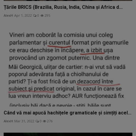
Țările BRICS (Brazilia, Rusia, India, China și Africa d...
AlexH
Apr 1, 2022
0
295
Când vă mai apucă hachițele gramaticale și simțiți acel...
AlexH
Mar 31, 2022
0
276