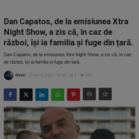
Video
Guest Post
Dan Capatos, de la emisiunea Xtra
Night Show, a zis că, în caz de
Guest Post
război, își ia familia și fuge din țară.
Bucatarie
Dan Capatos, de la emisiunea Xtra Night Show, a zis că, în caz
de război, își ia familia și fuge din țară.
ChatGPT: Cel mai avansat chatbot AI
AlexH
Apr 9, 2022 - 03:46
0
290
Aliexpress
Amintiri din Viitor
Ai Data Use Policy
Muzica