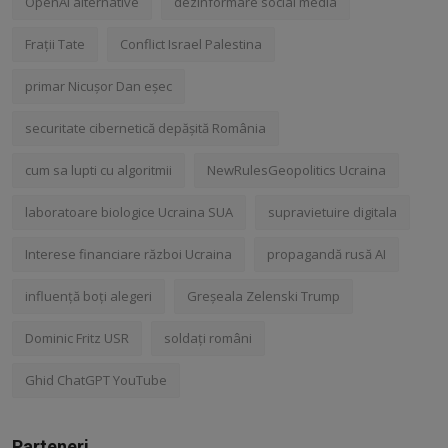
OpenAI alternative
dezinformare social media
Frații Tate
Conflict Israel Palestina
primar Nicușor Dan eșec
securitate cibernetică depășită România
cum sa lupti cu algoritmii
NewRulesGeopolitics Ucraina
laboratoare biologice Ucraina SUA
supravietuire digitala
Interese financiare război Ucraina
propagandă rusă AI
influență boți alegeri
Greșeala Zelenski Trump
Dominic Fritz USR
soldați români
Ghid ChatGPT YouTube
Parteneri