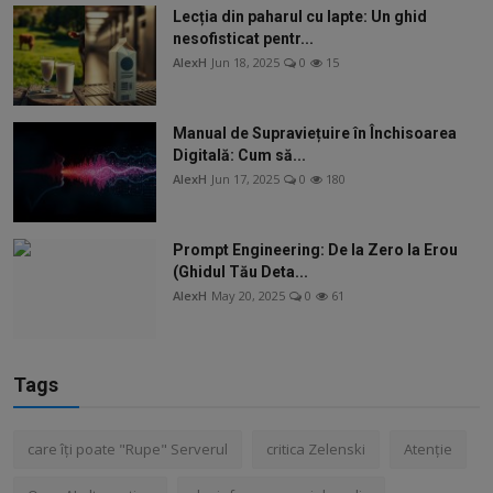
Lecția din paharul cu lapte: Un ghid
nesofisticat pentr...
AlexH
Jun 18, 2025
0
15
Manual de Supraviețuire în Închisoarea
Digitală: Cum să...
AlexH
Jun 17, 2025
0
180
Prompt Engineering: De la Zero la Erou
(Ghidul Tău Deta...
AlexH
May 20, 2025
0
61
Tags
care îți poate "Rupe" Serverul
critica Zelenski
Atenție