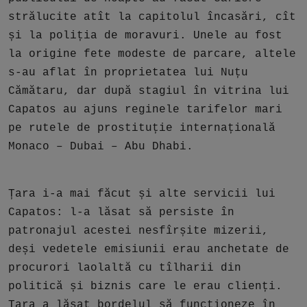
strălucite atît la capitolul încasări, cît
și la poliția de moravuri. Unele au fost
la origine fete modeste de parcare, altele
s-au aflat în proprietatea lui Nuțu
Cămătaru, dar după stagiul în vitrina lui
Capatos au ajuns reginele tarifelor mari
pe rutele de prostituție internațională
Monaco – Dubai – Abu Dhabi.
Țara i-a mai făcut și alte servicii lui
Capatos: l-a lăsat să persiste în
patronajul acestei nesfîrșite mizerii,
deși vedetele emisiunii erau anchetate de
procurori laolaltă cu tîlharii din
politică și biznis care le erau clienți.
Țara a lăsat bordelul să funcționeze în