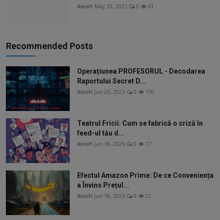
AlexH
May 20, 2025
0
61
Recommended Posts
Operațiunea PROFESORUL - Decodarea
Raportului Secret D...
AlexH
Jun 26, 2025
0
130
Teatrul Fricii: Cum se fabrică o criză în
feed-ul tău d...
AlexH
Jun 18, 2025
0
17
Efectul Amazon Prime: De ce Conveniența
a Învins Prețul...
AlexH
Jun 18, 2025
0
22