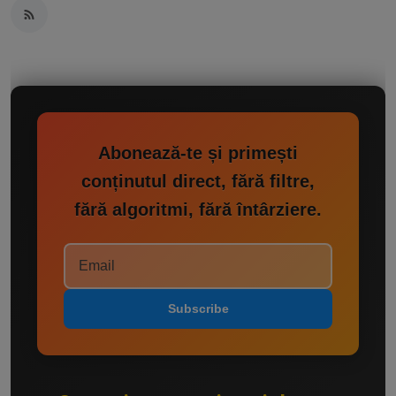
Abonează-te și primești
conținutul direct, fără filtre,
fără algoritmi, fără întârziere.
Subscribe