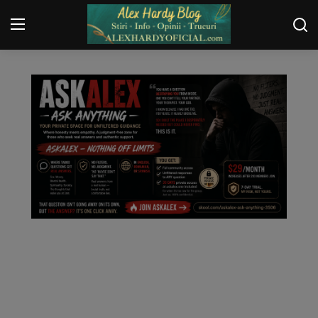
ARHIVA SOCIAL MEDIA
Login
Register
Home
Contact
Gallery
Securitate
Trucuri
General