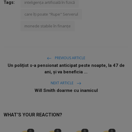
inteligența artificială în fizică
Tags:
care îți poate "Rupe" Serverul
monede stabile în finanțe
PREVIOUS ARTICLE
Un polițist s-a pensionat anticipat peste noapte, la 47 de
ani, și va beneficia ...
NEXT ARTICLE
Will Smith doarme cu inamicul
WHAT'S YOUR REACTION?
0
0
0
0