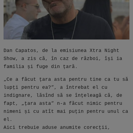
Free Script
Ai RoadMap
AI
Podcast
Dan Capatos, de la emisiunea Xtra Night
Show, a zis că, în caz de război, își ia
familia și fuge din țară.
„Ce a făcut țara asta pentru tine ca tu să
lupți pentru ea?“, a întrebat el cu
indignare, lăsînd să se înțeleagă că, de
fapt, „țara asta“ n-a făcut nimic pentru
nimeni și cu atît mai puțin pentru unul ca
el.
Aici trebuie aduse anumite corecții,