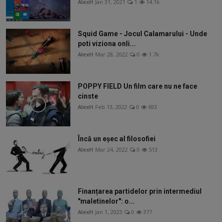
AlexH
Jan 31, 2021
1
14.1k
Squid Game - Jocul Calamarului - Unde
poti viziona onli...
AlexH
Mar 28, 2022
0
1.7k
POPPY FIELD Un film care nu ne face
cinste
AlexH
Feb 13, 2022
0
693
Încă un eșec al filosofiei
AlexH
Mar 24, 2022
0
513
Finanțarea partidelor prin intermediul
"maletinelor": o...
AlexH
Jan 1, 2023
0
377