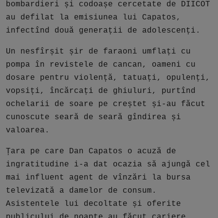
bombardieri și codoașe cercetate de DIICOT
au defilat la emisiunea lui Capatos,
infectînd două generații de adolescenți.
Un nesfîrșit șir de faraoni umflați cu
pompa în revistele de cancan, oameni cu
dosare pentru violență, tatuați, opulenți,
vopsiți, încărcați de ghiuluri, purtînd
ochelarii de soare pe creștet și-au făcut
cunoscute seară de seară gîndirea și
valoarea.
Țara pe care Dan Capatos o acuză de
ingratitudine i-a dat ocazia să ajungă cel
mai influent agent de vînzări la bursa
televizată a damelor de consum.
Asistentele lui decoltate și oferite
publicului de noapte au făcut cariere