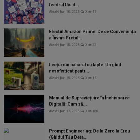
feed-ul tău d...
AlexH
Jun 18, 2025
0
17
Efectul Amazon Prime: De ce Conveniența
a Învins Prețul...
AlexH
Jun 18, 2025
0
22
Lecția din paharul cu lapte: Un ghid
nesofisticat pentr...
AlexH
Jun 18, 2025
0
15
Manual de Supraviețuire în Închisoarea
Digitală: Cum să...
AlexH
Jun 17, 2025
0
180
Prompt Engineering: De la Zero la Erou
(Ghidul Tău Deta...