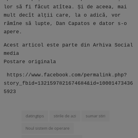
lor să fi făcut atîtea. Și de aceea, mai
mult decît alții care, la o adică, vor
rămîne să lupte, Dan Capatos e dator s-o
apere.
Acest articol este parte din Arhiva Social
media
Postare originala
https://www.facebook.com/permalink.php?
story_fbid=1321597821674684&id=10001473436
5923
datingtips
stirile de azi
sumar stiri
Noul sistem de operare