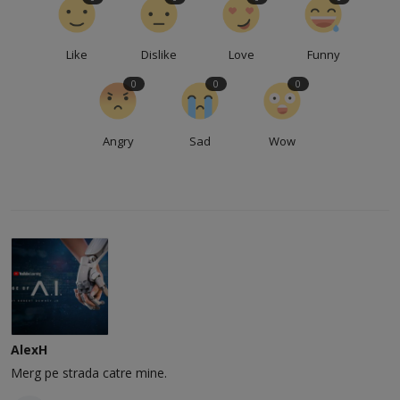
Like
Dislike
Love
Funny
0
0
0
Angry
Sad
Wow
AlexH
Merg pe strada catre mine.