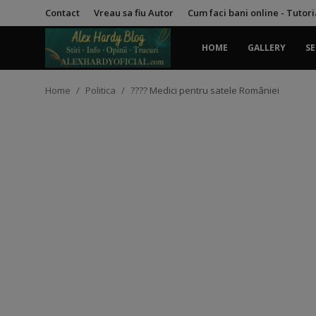
Contact
Vreau sa fiu Autor
Cum faci bani online - Tutor
HOME
GALLERY
SE
Login
Register
Home
Politica
???? Medici pentru satele României
Home
Contact
Gallery
Securitate
Trucuri
General