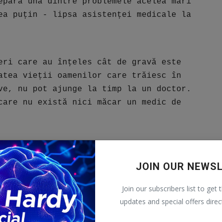
epară una dintre problemele acelea mari
ea puțin - lipsa asistenței medicale la
eri care au înțeles cât de gravă este
atea vieții oamenilor care trăiesc în
ve, nu pot ajunge la timp la un doctor.
care nu există nici măcar un medic de
ă suficiente pentru rezolvarea unei
ncret al statului, situația nu ar fi
JOIN OUR NEWS
ea mică față de nevoi.
Join our subscribers list to get 
 USR, a pus această problemă pe masa
updates and special offers direc
it să convingă și celelalte partide că e