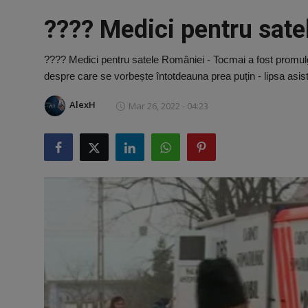
Vreau sa fiu Autor
???? Medici pentru sat
Opinie
???? Medici pentru satele României - Tocmai a fost promul
despre care se vorbește întotdeauna prea puțin - lipsa asist
Webmaster
AlexH
Mar 26, 2022 - 04:23
Cum faci bani online - Tutorial complet
Parteneri
Vreau sa fiu bagat in seama
Radio
Bani Gratis
SEO