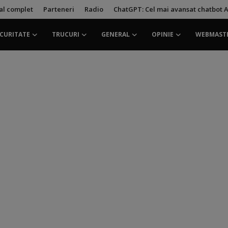
ial complet
Parteneri
Radio
ChatGPT: Cel mai avansat chatbot A
CURITATE
TRUCURI
GENERAL
OPINIE
WEBMAST