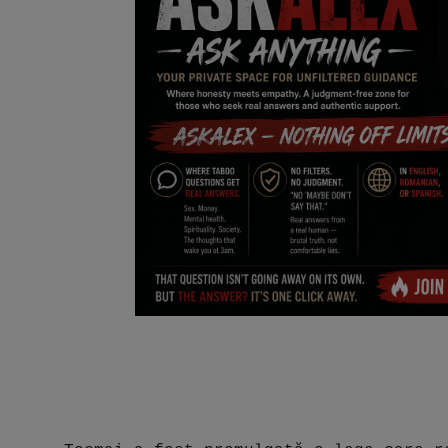
Free Script
Ai RoadMap
AI
Podcast