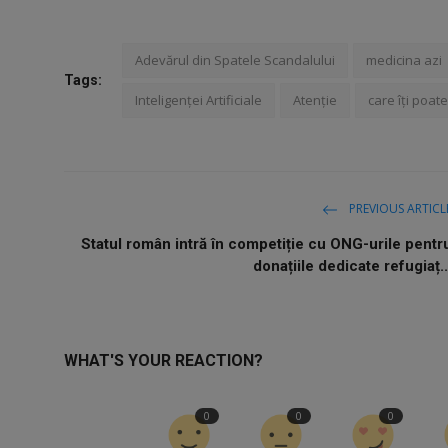
Adevărul din Spatele Scandalului
medicina azi
Tags:
Inteligenței Artificiale
Atenție
care îți poat
PREVIOUS ARTICL
Statul român intră în competiție cu ONG-urile pentr
donațiile dedicate refugiaț..
WHAT'S YOUR REACTION?
0
0
0