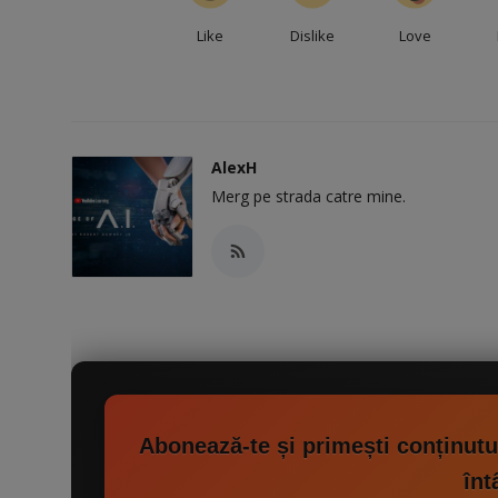
Like
Dislike
Love
AlexH
Merg pe strada catre mine.
Abonează-te și primești conținutul d
înt