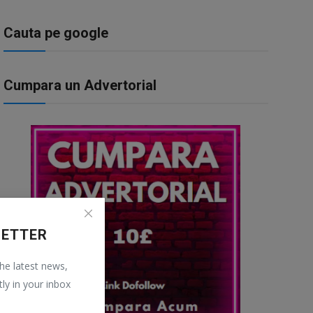
Cauta pe google
Cumpara un Advertorial
LETTER
the latest news,
tly in your inbox