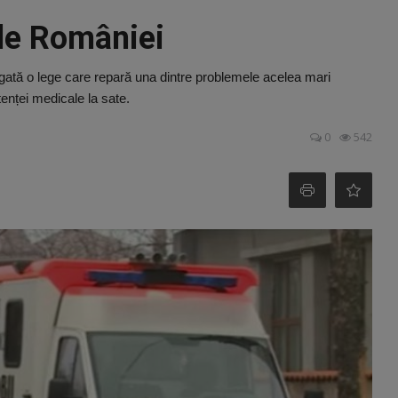
ele României
gată o lege care repară una dintre problemele acelea mari
enței medicale la sate.
0
542