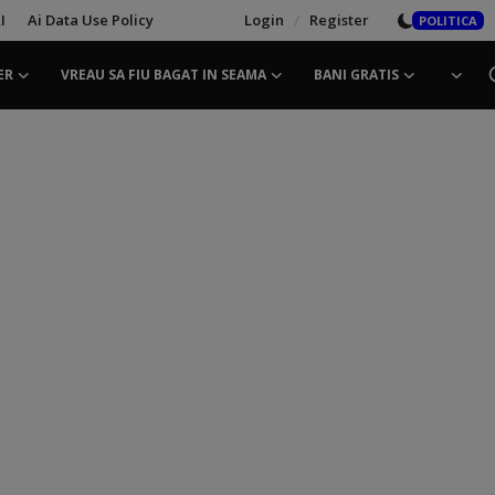
I
Ai Data Use Policy
Login
/
Register
POLITICA
ER
VREAU SA FIU BAGAT IN SEAMA
BANI GRATIS