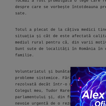
Tocmai a fost promulgată o lege care r
despre care se vorbește întotdeauna pr
sate.
Totul a plecat de la câțiva medici tin
situația și cât de este afectată calit
mediul rural pentru că, din varii moti
Sunt sute de localități în România în 
familie.
Voluntariatul și bunătatea nu sunt îns
probleme sistemice. Fără un sprijin co
rezolvată decât într-o măsură mult pr
Colegul meu, Tudor Rares Pop - Deputat
parlamentului și, din fericire, a reuș
nevoie urgentă de o rezolvare.