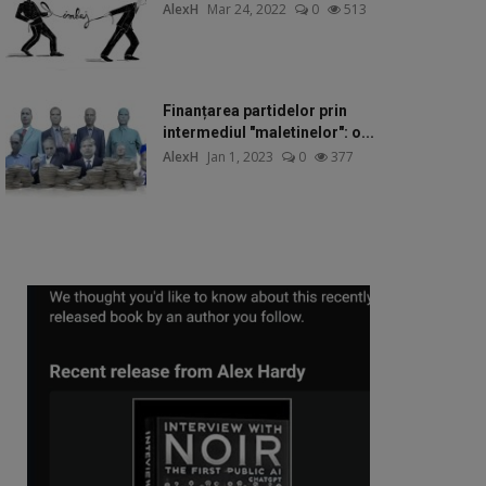
AlexH
Mar 24, 2022
0
513
Finanțarea partidelor prin
intermediul "maletinelor": o...
AlexH
Jan 1, 2023
0
377