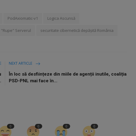
PodAxiomatic-v1
Logica Ascunsă
e "Rupe" Serverul
securitate cibernetică depășită România
E
NEXT ARTICLE
u
În loc să desființeze din miile de agenții inutile, coaliția
.
PSD-PNL mai face în...
0
0
0
0