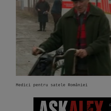
Video
Guest Post
Guest Post
Bucatarie
ChatGPT: Cel mai avansat chatbot AI
Aliexpress
Amintiri din Viitor
Medici pentru satele României
Ai Data Use Policy
Muzica