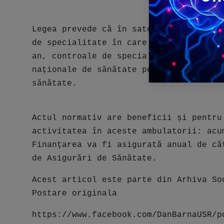
Legea prevede că în sate (și nu numai)
de specialitate în care oamenii vor be
an, controale de specialitate, analize
naționale de sănătate pentru bolnavii 
sănătate.
Actul normativ are beneficii și pentru
activitatea în aceste ambulatorii: acu
Finanțarea va fi asigurată anual de că
de Asigurări de Sănătate.
Acest articol este parte din Arhiva So
Postare originala
https://www.facebook.com/DanBarnaUSR/p