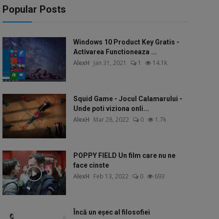
Popular Posts
Windows 10 Product Key Gratis -
Activarea Functioneaza ...
AlexH
Jan 31, 2021
1
14.1k
Squid Game - Jocul Calamarului -
Unde poti viziona onli...
AlexH
Mar 28, 2022
0
1.7k
POPPY FIELD Un film care nu ne
face cinste
AlexH
Feb 13, 2022
0
693
Încă un eșec al filosofiei