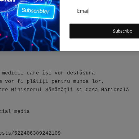
 vor putea fi amenajate ambulatorii mobile
neficia de un control medical general pe
Subscribe
 medicale, medicamente din programele
cronici și programe de educație pentru
 medicii care își vor desfășura
m vor fi plătiți pentru munca lor.
tre Ministerul Sănătății și Casa Națională
cial media
osts/522406389242109