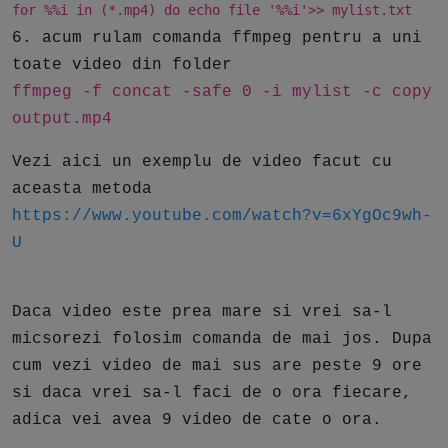
for %%i in (*.mp4) do echo file '%%i'>> mylist.txt
6. acum rulam comanda ffmpeg pentru a uni
toate video din folder
ffmpeg -f concat -safe 0 -i mylist -c copy
output.mp4
Vezi aici un exemplu de video facut cu
aceasta metoda
https://www.youtube.com/watch?v=6xYgOc9wh-
U
Daca video este prea mare si vrei sa-l
micsorezi folosim comanda de mai jos. Dupa
cum vezi video de mai sus are peste 9 ore
si daca vrei sa-l faci de o ora fiecare,
adica vei avea 9 video de cate o ora.