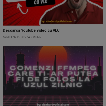
Descarca Youtube video cu VLC
AlexH
Feb 15, 2022
0
376