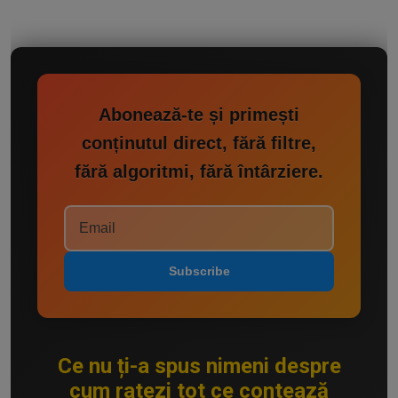
Abonează-te și primești
conținutul direct, fără filtre,
fără algoritmi, fără întârziere.
Subscribe
Ce nu ți-a spus nimeni despre
cum ratezi tot ce contează