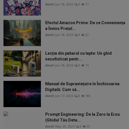
AlexH
Jun 18, 2025
0
17
Efectul Amazon Prime: De ce Conveniența
a Învins Prețul...
AlexH
Jun 18, 2025
0
22
Lecția din paharul cu lapte: Un ghid
nesofisticat pentr...
AlexH
Jun 18, 2025
0
15
Manual de Supraviețuire în Închisoarea
Digitală: Cum să...
AlexH
Jun 17, 2025
0
180
Prompt Engineering: De la Zero la Erou
(Ghidul Tău Deta...
AlexH
May 20, 2025
0
61