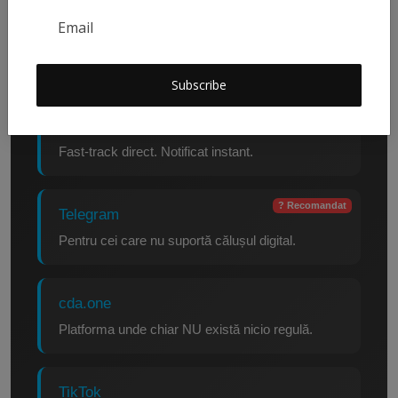
Pinterest
Pentru iluzia culturii vizuale.
Subscribe
? Recomandat
WhatsApp
Fast-track direct. Notificat instant.
? Recomandat
Telegram
Pentru cei care nu suportă călușul digital.
cda.one
Platforma unde chiar NU există nicio regulă.
TikTok