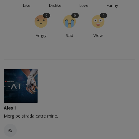
Like
Dislike
Love
Funny
0
0
1
Angry
Sad
Wow
AlexH
Merg pe strada catre mine.