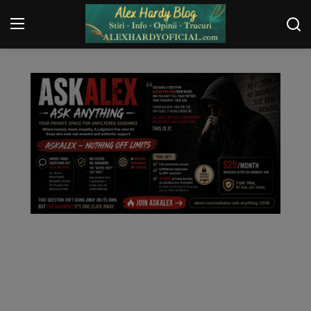
TRUCURI
Login
Register
Home
Contact
Gallery
Securitate
Trucuri
General