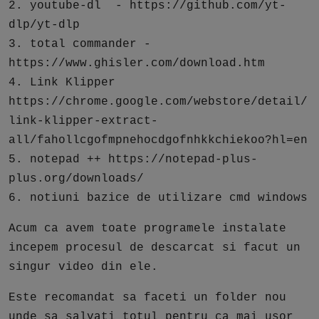
2. youtube-dl - https://github.com/yt-
dlp/yt-dlp
3. total commander -
https://www.ghisler.com/download.htm
4. Link Klipper
https://chrome.google.com/webstore/detail/
link-klipper-extract-
all/fahollcgofmpnehocdgofnhkkchiekoo?hl=en
5. notepad ++ https://notepad-plus-
plus.org/downloads/
6. notiuni bazice de utilizare cmd windows
Acum ca avem toate programele instalate
incepem procesul de descarcat si facut un
singur video din ele.
Este recomandat sa faceti un folder nou
unde sa salvati totul pentru ca mai usor