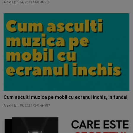
AlexH
Jan 24, 2021
0
751
Cum asculti muzica pe mobil cu ecranul inchis, in fundal
AlexH
Jan 19, 2021
0
787