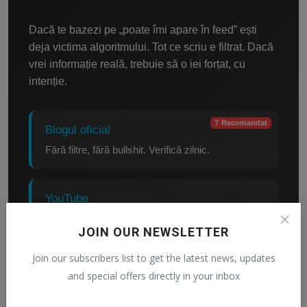
Dacă te bazezi pe „poate îmi apare în feed” ești
deja victima algoritmului. Tot ce scriu e filtrat. Dacă
vrei informație reală, trebuie să o iei forțat, cu
intenție.
? Recomandat
Blogul oficial
Fără filtre, fără bullshit. Verifică zilnic.
YouTube
Când ai chef să mă auzi, nu doar să mă citești.
JOIN OUR NEWSLETTER
Join our subscribers list to get the latest news, updates
Facebook
and special offers directly in your inbox
Încă funcționează pentru unii.