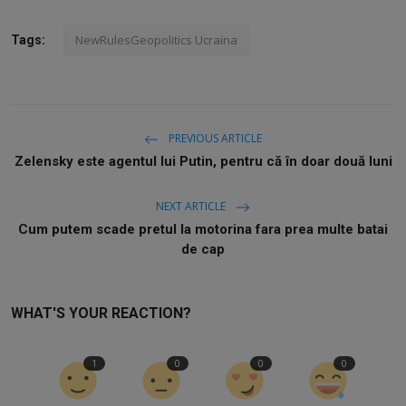
NewRulesGeopolitics Ucraina
Tags:
PREVIOUS ARTICLE
Zelensky este agentul lui Putin, pentru că în doar două luni
NEXT ARTICLE
Cum putem scade pretul la motorina fara prea multe batai
de cap
WHAT'S YOUR REACTION?
1
0
0
0