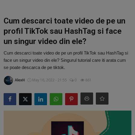
Video
Guest Post
Cum descarci toate video de pe un
profil TikTok sau HashTag si face
Guest Post
un singur video din ele?
Bucatarie
Cum descarci toate video de pe un profil TikTok sau HashTag si
face un singur video din ele? Singurul tutorial care iti arata cum
ChatGPT: Cel mai avansat chatbot AI
se poate descarca de pe tiktok.
Aliexpress
AlexH
May 16, 2022 - 21:55
0
861
Amintiri din Viitor
Ai Data Use Policy
Muzica