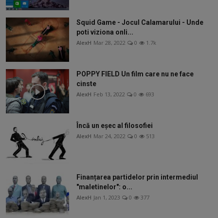
Squid Game - Jocul Calamarului - Unde
poti viziona onli...
AlexH
Mar 28, 2022
0
1.7k
POPPY FIELD Un film care nu ne face
cinste
AlexH
Feb 13, 2022
0
693
Încă un eșec al filosofiei
AlexH
Mar 24, 2022
0
513
Finanțarea partidelor prin intermediul
"maletinelor": o...
AlexH
Jan 1, 2023
0
377