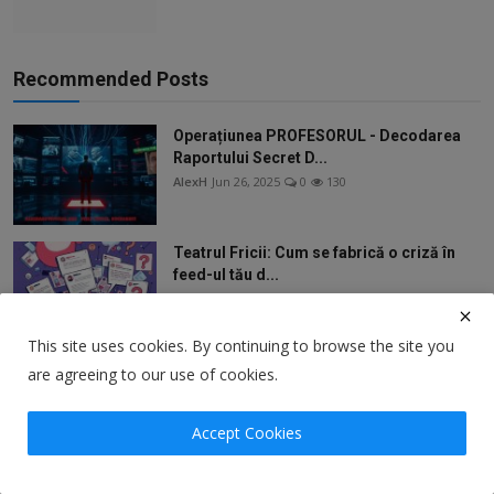
Recommended Posts
Operațiunea PROFESORUL - Decodarea
Raportului Secret D...
AlexH
Jun 26, 2025
0
130
Teatrul Fricii: Cum se fabrică o criză în
feed-ul tău d...
AlexH
Jun 18, 2025
0
17
This site uses cookies. By continuing to browse the site you
Efectul Amazon Prime: De ce Conveniența
are agreeing to our use of cookies.
a Învins Prețul...
AlexH
Jun 18, 2025
0
22
Accept Cookies
Lecția din paharul cu lapte: Un ghid