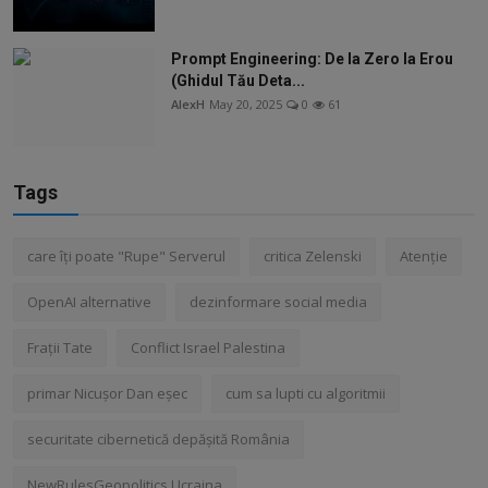
Prompt Engineering: De la Zero la Erou
(Ghidul Tău Deta...
AlexH
May 20, 2025
0
61
Tags
care îți poate "Rupe" Serverul
critica Zelenski
Atenție
OpenAI alternative
dezinformare social media
Frații Tate
Conflict Israel Palestina
primar Nicușor Dan eșec
cum sa lupti cu algoritmii
securitate cibernetică depășită România
NewRulesGeopolitics Ucraina