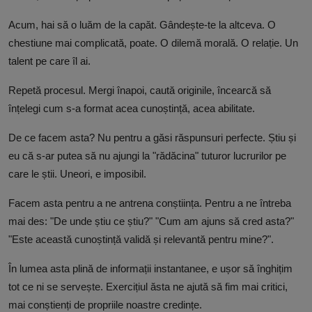
Acum, hai să o luăm de la capăt. Gândește-te la altceva. O
chestiune mai complicată, poate. O dilemă morală. O relație. Un
talent pe care îl ai.
Repetă procesul. Mergi înapoi, caută originile, încearcă să
înțelegi cum s-a format acea cunoștință, acea abilitate.
De ce facem asta? Nu pentru a găsi răspunsuri perfecte. Știu și
eu că s-ar putea să nu ajungi la "rădăcina" tuturor lucrurilor pe
care le știi. Uneori, e imposibil.
Facem asta pentru a ne antrena conștiința. Pentru a ne întreba
mai des: "De unde știu ce știu?" "Cum am ajuns să cred asta?"
"Este această cunoștință validă și relevantă pentru mine?".
În lumea asta plină de informații instantanee, e ușor să înghițim
tot ce ni se servește. Exercițiul ăsta ne ajută să fim mai critici,
mai conștienți de propriile noastre credințe.