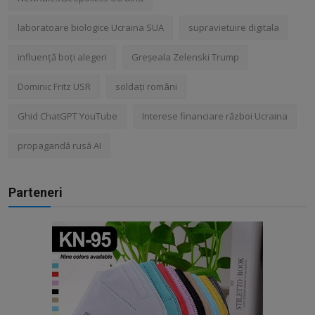
laboratoare biologice Ucraina SUA
supravietuire digitala
influență boți alegeri
Greșeala Zelenski Trump
Dominic Fritz USR
soldați români
Ghid ChatGPT YouTube
Interese financiare război Ucraina
propagandă rusă AI
Parteneri