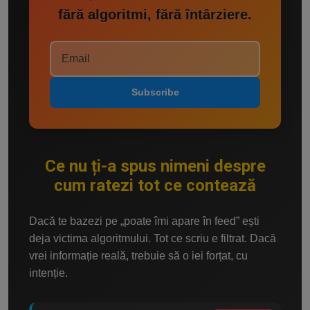
fără algoritmi, fără întârziere.
Subscribe
Ce nu ți-a spus nimeni despre
cum ratezi tot ce contează
Dacă te bazezi pe „poate îmi apare în feed” ești
deja victima algoritmului. Tot ce scriu e filtrat. Dacă
vrei informație reală, trebuie să o iei forțat, cu
intenție.