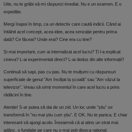
Uite, nu te grăbi să-mi răspunzi imediat. Nu e un examen. E o
expediție.
Mergi înapoi în timp, ca un detectiv care caută indicii. Când ai
întâlnit acel concept, acea idee, acea senzație pentru prima
dată? Ce făceai? Unde erai? Cine era cu tine?
Și mai important, cum ai internalizat acel lucru? Ți l-a explicat
cineva? L-ai experimentat direct? L-ai dedus din alte informații?
Continuă să sapi, pas cu pas. Nu te mulțumi cu răspunsuri
superficiale de genul "Am învățat la școală" sau "Am văzut la
televizor". Vreau să simți momentul în care acel lucru a prins
rădăcini în tine.
Atenție! S-ar putea să dai de un zid. Un loc unde "știu" se
transformă în "nu mai știu cum știu". E OK. Nu te panica. E chiar
interesant să ajungi acolo. Înseamnă că ai atins un strat mai
adânc, o fundație pe care nu o mai poți diseca rațional.