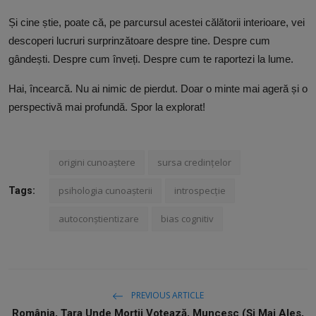
Și cine știe, poate că, pe parcursul acestei călătorii interioare, vei
descoperi lucruri surprinzătoare despre tine. Despre cum
gândești. Despre cum înveți. Despre cum te raportezi la lume.
Hai, încearcă. Nu ai nimic de pierdut. Doar o minte mai ageră și o
perspectivă mai profundă. Spor la explorat!
origini cunoaștere
sursa credințelor
psihologia cunoașterii
introspecție
Tags:
autoconștientizare
bias cognitiv
PREVIOUS ARTICLE
România, Țara Unde Morții Votează, Muncesc (Și Mai Ales,