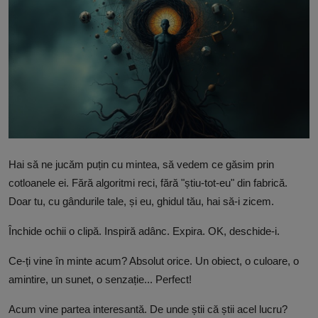
Free Script
Ai RoadMap
AI
Podcast
Hai să ne jucăm puțin cu mintea, să vedem ce găsim prin
cotloanele ei. Fără algoritmi reci, fără "știu-tot-eu" din fabrică.
Doar tu, cu gândurile tale, și eu, ghidul tău, hai să-i zicem.
Închide ochii o clipă. Inspiră adânc. Expira. OK, deschide-i.
Ce-ți vine în minte acum? Absolut orice. Un obiect, o culoare, o
amintire, un sunet, o senzație... Perfect!
Acum vine partea interesantă. De unde știi că știi acel lucru?