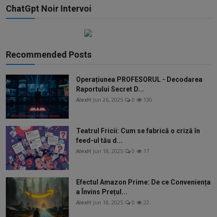
ChatGpt Noir Intervoi
Recommended Posts
Operațiunea PROFESORUL - Decodarea
Raportului Secret D...
AlexH
Jun 26, 2025
0
130
Teatrul Fricii: Cum se fabrică o criză în
feed-ul tău d...
AlexH
Jun 18, 2025
0
17
Efectul Amazon Prime: De ce Conveniența
a Învins Prețul...
AlexH
Jun 18, 2025
0
22