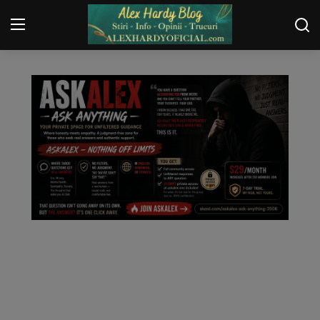
MANIPULARE
Login
Register
Home
Contact
Gallery
Securitate
Trucuri
General