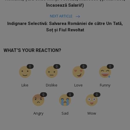
Încasează Salarii!)
NEXT ARTICLE
Indignare Selectivă: Salvarea României de către Un Tată,
Soț și Fiul Revoltat
WHAT'S YOUR REACTION?
0
0
0
0
Like
Dislike
Love
Funny
0
0
0
Angry
Sad
Wow