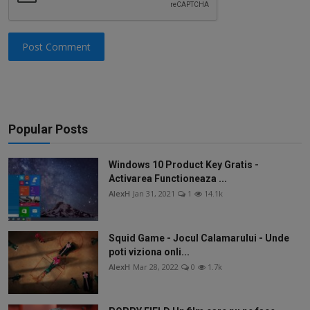
Post Comment
Popular Posts
Windows 10 Product Key Gratis -
Activarea Functioneaza ...
AlexH
Jan 31, 2021
1
14.1k
Squid Game - Jocul Calamarului - Unde
poti viziona onli...
AlexH
Mar 28, 2022
0
1.7k