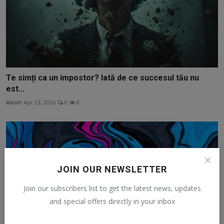
Te simți ca un impostor? Iată de ce succesul tău nu
est...
AlexH
Apr 23, 2026
0
8
JOIN OUR NEWSLETTER
Join our subscribers list to get the latest news, updates
and special offers directly in your inbox