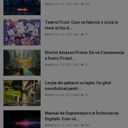
AlexH
Jun 26, 2025
0
130
Teatrul Fricii: Cum se fabrică o criză în
feed-ul tău d...
AlexH
Jun 18, 2025
0
17
Efectul Amazon Prime: De ce Conveniența
a Învins Prețul...
AlexH
Jun 18, 2025
0
22
Lecția din paharul cu lapte: Un ghid
nesofisticat pentr...
AlexH
Jun 18, 2025
0
15
Manual de Supraviețuire în Închisoarea
Digitală: Cum să...
AlexH
Jun 17, 2025
0
180