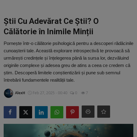
Video
Guest Post
Știi Cu Adevărat Ce Știi? O
Călătorie în Inimile Minții
Guest Post
Pornește într-o călătorie psihologică pentru a descoperi rădăcinile
Bucatarie
cunoașterii tale. Această explorare introspectivă te provoacă să
urmărești credințele și înțelegerea până la sursa lor, dezvăluind
ChatGPT: Cel mai avansat chatbot AI
originile complexe și adesea greu de atins a ceea ce credem că
știm. Descoperă limitele conștientizării și pune sub semnul
Aliexpress
întrebării fundamentele realității tale.
Amintiri din Viitor
AlexH
Feb 27, 2025 - 00:40
0
7
Ai Data Use Policy
Muzica