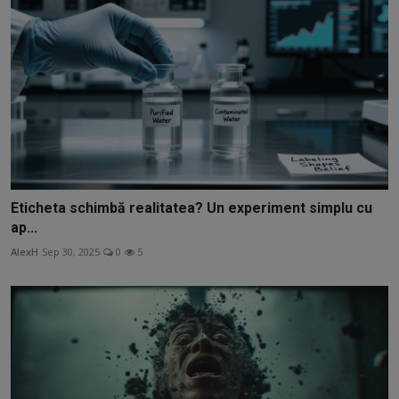
Eticheta schimbă realitatea? Un experiment simplu cu
ap...
AlexH
Sep 30, 2025
0
5