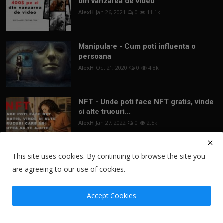
din vanzarea de video
AlexH
Jan 26, 2021
0
11.1k
Manipulare - Cum poti influenta o
persoana
AlexH
Oct 21, 2020
0
4.8k
NFT - Unde poti face NFT gratis, vinde
si alte trucuri...
AlexH
Jan 27, 2022
0
2.5k
This site uses cookies. By continuing to browse the site you
are agreeing to our use of cookies.
Newsletter
Accept Cookies
Join our subscribers list to get the
latest news, updates and special