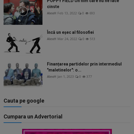
POPPY FIELD Un film care nu ne face
cinste
AlexH
Feb 13, 2022
0
693
Încă un eșec al filosofiei
AlexH
Mar 24, 2022
0
513
Finanțarea partidelor prin intermediul
"maletinelor": o...
AlexH
Jan 1, 2023
0
377
Cauta pe google
Cumpara un Advertorial