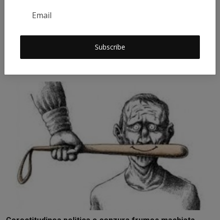
Psihologia Ascunsă a Alegerii: Cum Numele Ne
Subscribe
Ghidează D...
AlexH
Mar 2, 2025
0
5