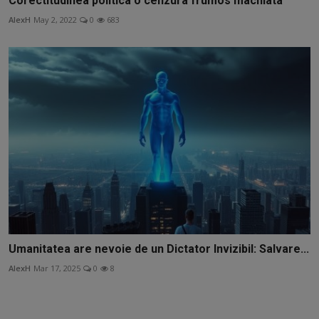
Corectitudinea politica o cenzura frumos machiata
AlexH
May 2, 2022
0
683
Umanitatea are nevoie de un Dictator Invizibil: Salvare...
AlexH
Mar 17, 2025
0
8