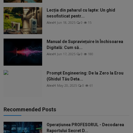
Lecția din paharul cu lapte: Un ghid
nesofisticat pentr...
AlexH
Jun 18, 2025
0
15
Manual de Supraviețuire în Închisoarea
Digitală: Cum să...
AlexH
Jun 17, 2025
0
180
Prompt Engineering: De la Zero la Erou
(Ghidul Tău Deta...
AlexH
May 20, 2025
0
61
Recommended Posts
Operațiunea PROFESORUL - Decodarea
Raportului Secret D...