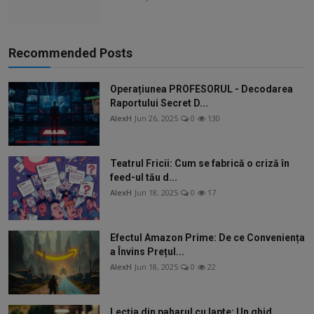
Recommended Posts
Operațiunea PROFESORUL - Decodarea
Raportului Secret D...
AlexH
Jun 26, 2025
0
130
Teatrul Fricii: Cum se fabrică o criză în
feed-ul tău d...
AlexH
Jun 18, 2025
0
17
Efectul Amazon Prime: De ce Conveniența
a Învins Prețul...
AlexH
Jun 18, 2025
0
22
Lecția din paharul cu lapte: Un ghid