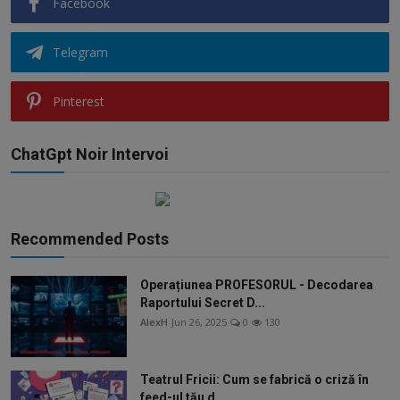
Facebook
Telegram
Pinterest
ChatGpt Noir Intervoi
Recommended Posts
Operațiunea PROFESORUL - Decodarea
Raportului Secret D...
AlexH
Jun 26, 2025
0
130
Teatrul Fricii: Cum se fabrică o criză în
feed-ul tău d...