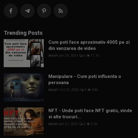
Trending Posts
Cum poti face aproximativ 400$ pe zi
din vanzarea de video
AlexH
Jan 26, 2021
0
11.1k
Manipulare - Cum poti influenta o
persoana
AlexH
Oct 21, 2020
0
4.8k
NFT - Unde poti face NFT gratis, vinde
si alte trucuri...
AlexH
Jan 27, 2022
0
2.5k