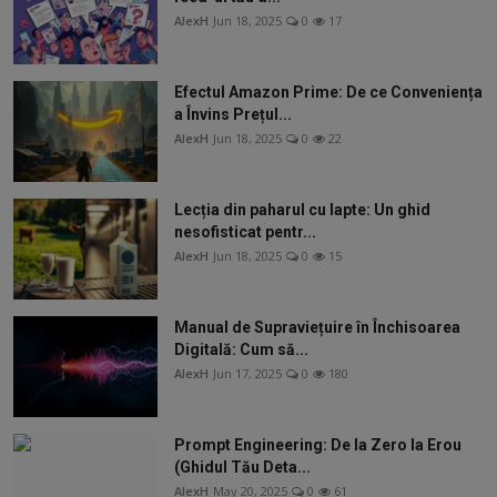
AlexH
Jun 18, 2025
0
17
Efectul Amazon Prime: De ce Conveniența
a Învins Prețul...
AlexH
Jun 18, 2025
0
22
Lecția din paharul cu lapte: Un ghid
nesofisticat pentr...
AlexH
Jun 18, 2025
0
15
Manual de Supraviețuire în Închisoarea
Digitală: Cum să...
AlexH
Jun 17, 2025
0
180
Prompt Engineering: De la Zero la Erou
(Ghidul Tău Deta...
AlexH
May 20, 2025
0
61