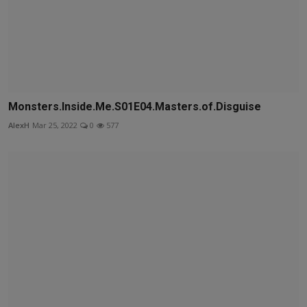
Monsters.Inside.Me.S01E04.Masters.of.Disguise
AlexH
Mar 25, 2022
0
577