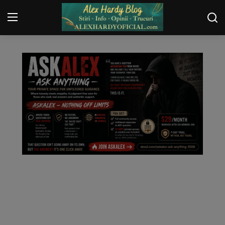
ROVIDEO
Login
Register
Home
Contact
Gallery
Securitate
Trucuri
General