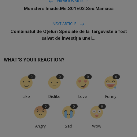
Free Script
PREVIOUS ARTICLE
Monsters.Inside.Me.S01E03.Sex.Maniacs
Ai RoadMap
NEXT ARTICLE
AI
Combinatul de Oțeluri Speciale de la Târgoviște a fost
salvat de investiția unei...
Podcast
WHAT'S YOUR REACTION?
0
0
0
0
Like
Dislike
Love
Funny
0
0
0
Angry
Sad
Wow