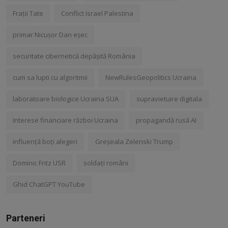
Frații Tate
Conflict Israel Palestina
primar Nicușor Dan eșec
securitate cibernetică depășită România
cum sa lupti cu algoritmii
NewRulesGeopolitics Ucraina
laboratoare biologice Ucraina SUA
supravietuire digitala
Interese financiare război Ucraina
propagandă rusă AI
influență boți alegeri
Greșeala Zelenski Trump
Dominic Fritz USR
soldați români
Ghid ChatGPT YouTube
Parteneri