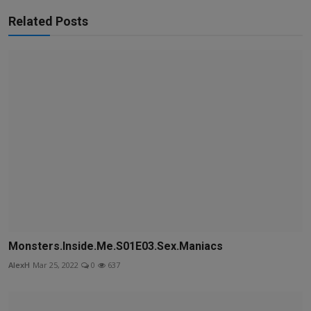
Related Posts
Monsters.Inside.Me.S01E03.Sex.Maniacs
AlexH
Mar 25, 2022
0
637