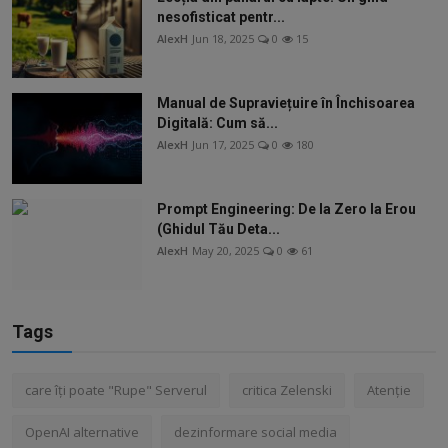
nesofisticat pentr...
AlexH
Jun 18, 2025
0
15
Manual de Supraviețuire în Închisoarea
Digitală: Cum să...
AlexH
Jun 17, 2025
0
180
Prompt Engineering: De la Zero la Erou
(Ghidul Tău Deta...
AlexH
May 20, 2025
0
61
Tags
care îți poate "Rupe" Serverul
critica Zelenski
Atenție
OpenAI alternative
dezinformare social media