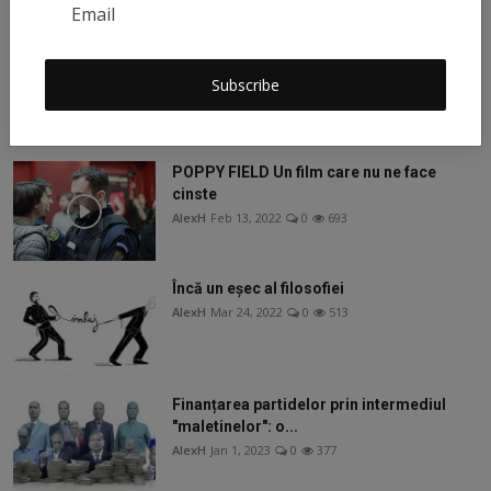
Squid Game - Jocul Calamarului - Unde
poti viziona onli...
Subscribe
AlexH
Mar 28, 2022
0
1.7k
POPPY FIELD Un film care nu ne face
cinste
AlexH
Feb 13, 2022
0
693
Încă un eșec al filosofiei
AlexH
Mar 24, 2022
0
513
Finanțarea partidelor prin intermediul
"maletinelor": o...
AlexH
Jan 1, 2023
0
377