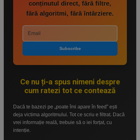
conținutul direct, fără filtre,
fără algoritmi, fără întârziere.
Subscribe
Ce nu ți-a spus nimeni despre
cum ratezi tot ce contează
Dacă te bazezi pe „poate îmi apare în feed” ești
deja victima algoritmului. Tot ce scriu e filtrat. Dacă
vrei informație reală, trebuie să o iei forțat, cu
intenție.