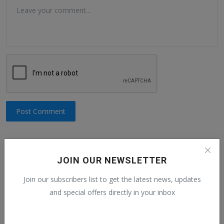
Post Comment
JOIN OUR NEWSLETTER
Popular Posts
Join our subscribers list to get the latest news, updates
and special offers directly in your inbox
Windows 10 Product Key Gratis -
Activarea Functioneaza ...
AlexH
Jan 31, 2021
1
14.1k