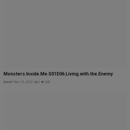
Monsters.Inside.Me.S01E06.Living.with.the.Enemy
AlexH
Mar 25, 2022
0
628