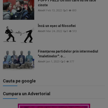
POPPY FIELD Un film care nu ne face
cinste
AlexH
Feb 13, 2022
0
693
Încă un eșec al filosofiei
AlexH
Mar 24, 2022
0
513
Finanțarea partidelor prin intermediul
"maletinelor": o...
AlexH
Jan 1, 2023
0
377
Cauta pe google
Cumpara un Advertorial