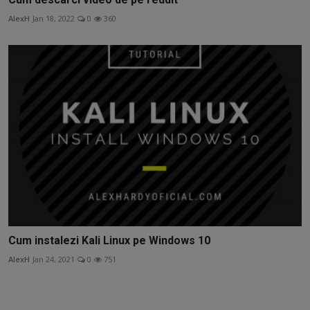
AlexH
Jan 18, 2022
0
360
Cum instalezi Kali Linux pe Windows 10
AlexH
Jan 24, 2021
0
751