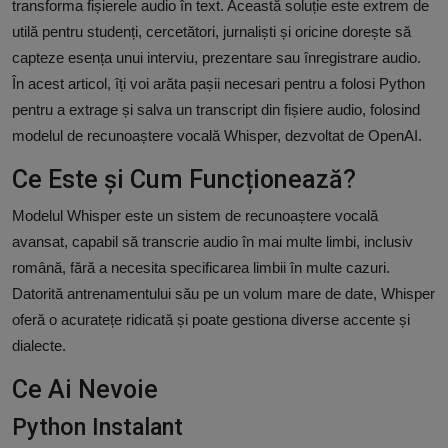
transforma fișierele audio în text. Această soluție este extrem de
utilă pentru studenți, cercetători, jurnaliști și oricine dorește să
capteze esența unui interviu, prezentare sau înregistrare audio.
În acest articol, îți voi arăta pașii necesari pentru a folosi Python
pentru a extrage și salva un transcript din fișiere audio, folosind
modelul de recunoaștere vocală Whisper, dezvoltat de OpenAI.
Ce Este și Cum Funcționează?
Modelul Whisper este un sistem de recunoaștere vocală
avansat, capabil să transcrie audio în mai multe limbi, inclusiv
română, fără a necesita specificarea limbii în multe cazuri.
Datorită antrenamentului său pe un volum mare de date, Whisper
oferă o acuratețe ridicată și poate gestiona diverse accente și
dialecte.
Ce Ai Nevoie
Python Instalant