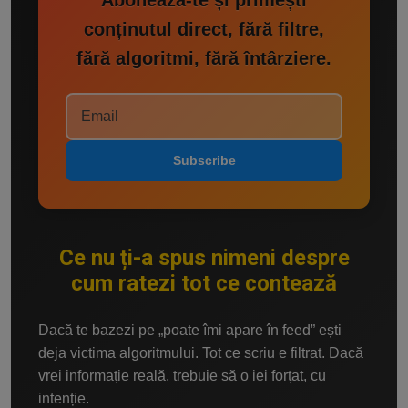
conținutul direct, fără filtre,
fără algoritmi, fără întârziere.
Subscribe
Ce nu ți-a spus nimeni despre
cum ratezi tot ce contează
Dacă te bazezi pe „poate îmi apare în feed” ești
deja victima algoritmului. Tot ce scriu e filtrat. Dacă
vrei informație reală, trebuie să o iei forțat, cu
intenție.