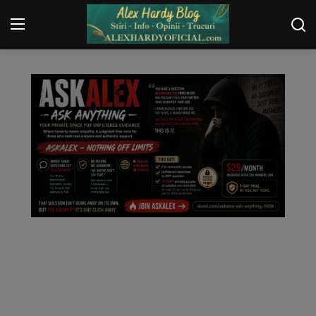
TRUCURI
Login
Register
Home
Contact
Gallery
Securitate
Trucuri
General