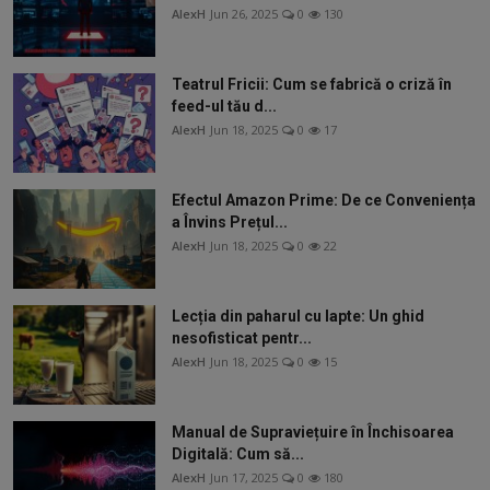
AlexH
Jun 26, 2025
0
130
Teatrul Fricii: Cum se fabrică o criză în
feed-ul tău d...
AlexH
Jun 18, 2025
0
17
Efectul Amazon Prime: De ce Conveniența
a Învins Prețul...
AlexH
Jun 18, 2025
0
22
Lecția din paharul cu lapte: Un ghid
nesofisticat pentr...
AlexH
Jun 18, 2025
0
15
Manual de Supraviețuire în Închisoarea
Digitală: Cum să...
AlexH
Jun 17, 2025
0
180