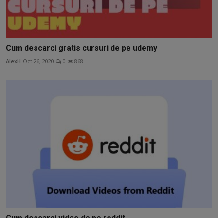
Cum descarci gratis cursuri de pe udemy
AlexH
Oct 26, 2020
0
868
Cum descarci video de pe reddit