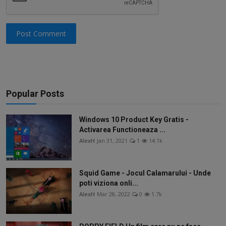
Post Comment
Popular Posts
Windows 10 Product Key Gratis -
Activarea Functioneaza ...
AlexH
Jan 31, 2021
1
14.1k
Squid Game - Jocul Calamarului - Unde
poti viziona onli...
AlexH
Mar 28, 2022
0
1.7k