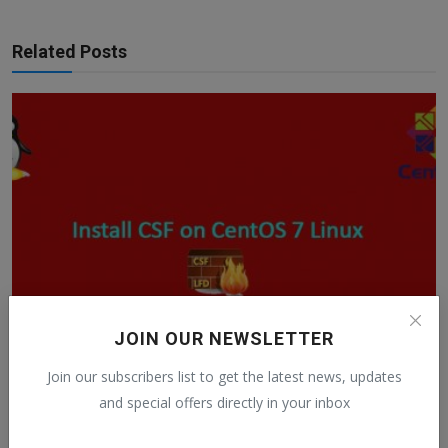
Related Posts
JOIN OUR NEWSLETTER
Cum instalezi CSF pe Centos 7
Join our subscribers list to get the latest news, updates
and special offers directly in your inbox
AlexH
Dec 30, 2020
0
672