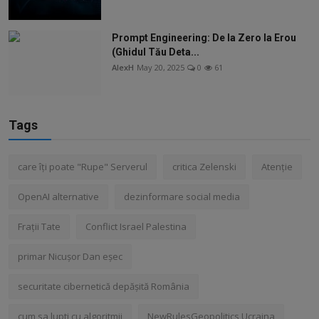
Prompt Engineering: De la Zero la Erou
(Ghidul Tău Deta...
AlexH
May 20, 2025
0
61
Tags
care îți poate "Rupe" Serverul
critica Zelenski
Atenție
OpenAI alternative
dezinformare social media
Frații Tate
Conflict Israel Palestina
primar Nicușor Dan eșec
securitate cibernetică depășită România
cum sa lupti cu algoritmii
NewRulesGeopolitics Ucraina