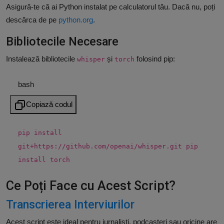
Asigură-te că ai Python instalat pe calculatorul tău. Dacă nu, poți
descărca de pe
python
.org
.
Bibliotecile Necesare
Instalează bibliotecile
și
folosind pip:
whisper
torch
bash
Copiază codul
pip install
git+https://github.com/openai/whisper.git pip
install torch
Ce Poți Face cu Acest Script?
Transcrierea Interviurilor
Acest script este ideal pentru jurnaliști, podcasteri sau oricine are