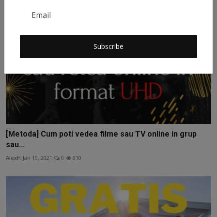
Subscribe
[Metoda] Cum poti vedea filme sau TV online in grup
sau...
AlexH
Jan 19, 2021
0
810