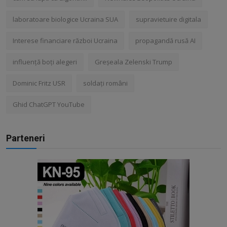
laboratoare biologice Ucraina SUA
supravietuire digitala
Interese financiare război Ucraina
propagandă rusă AI
influență boți alegeri
Greșeala Zelenski Trump
Dominic Fritz USR
soldați români
Ghid ChatGPT YouTube
Parteneri