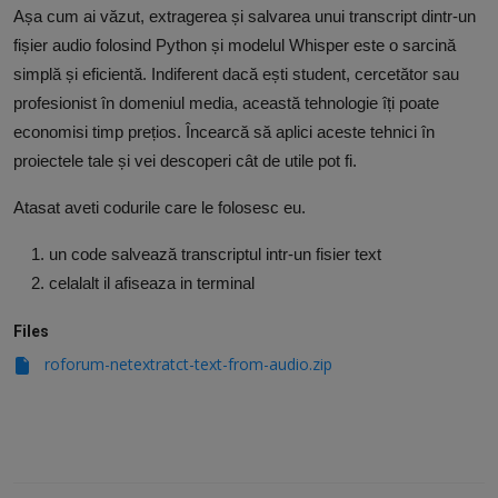
Așa cum ai văzut, extragerea și salvarea unui transcript dintr-un
fișier audio folosind Python și modelul Whisper este o sarcină
simplă și eficientă. Indiferent dacă ești student, cercetător sau
profesionist în domeniul media, această tehnologie îți poate
economisi timp prețios. Încearcă să aplici aceste tehnici în
proiectele tale și vei descoperi cât de utile pot fi.
Atasat aveti codurile care le folosesc eu.
un code salvează transcriptul intr-un fisier text
celalalt il afiseaza in terminal
Files
roforum-netextratct-text-from-audio.zip