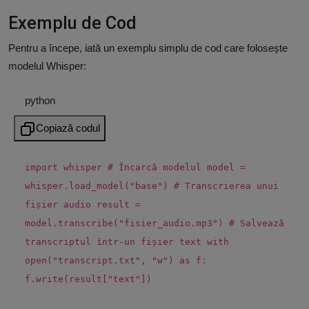
Exemplu de Cod
Pentru a începe, iată un exemplu simplu de cod care folosește
modelul Whisper:
python
Copiază codul
import
whisper
# Încarcă modelul
model =
whisper.load_model(
"base"
)
# Transcrierea unui
fișier audio
result =
model.transcribe(
"fisier_audio.mp3"
)
# Salvează
transcriptul într-un fișier text
with
open
(
"transcript.txt"
,
"w"
)
as
f:
f.write(result[
"text"
])