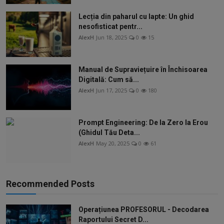
Lecția din paharul cu lapte: Un ghid
nesofisticat pentr...
AlexH
Jun 18, 2025
0
15
Manual de Supraviețuire în Închisoarea
Digitală: Cum să...
AlexH
Jun 17, 2025
0
180
Prompt Engineering: De la Zero la Erou
(Ghidul Tău Deta...
AlexH
May 20, 2025
0
61
Recommended Posts
Operațiunea PROFESORUL - Decodarea
Raportului Secret D...