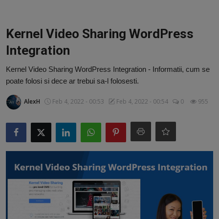
Video
Guest Post
Kernel Video Sharing WordPress
Integration
Guest Post
Kernel Video Sharing WordPress Integration - Informatii, cum se
Bucatarie
poate folosi si dece ar trebui sa-l folosesti.
ChatGPT: Cel mai avansat chatbot AI
AlexH
Feb 4, 2022 - 00:53
Feb 4, 2022 - 00:54
0
955
Aliexpress
Amintiri din Viitor
Ai Data Use Policy
Muzica