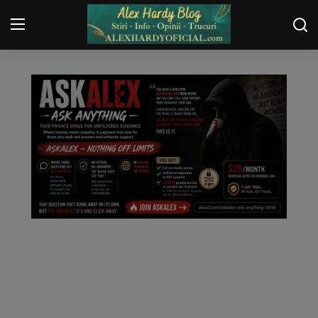
WEBMASTER
Login
Register
Home
Contact
Gallery
Securitate
Trucuri
General