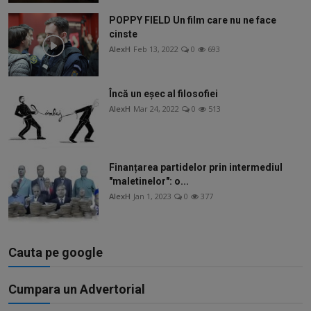
POPPY FIELD Un film care nu ne face
cinste
AlexH
Feb 13, 2022
0
693
Încă un eșec al filosofiei
AlexH
Mar 24, 2022
0
513
Finanțarea partidelor prin intermediul
"maletinelor": o...
AlexH
Jan 1, 2023
0
377
Cauta pe google
Cumpara un Advertorial