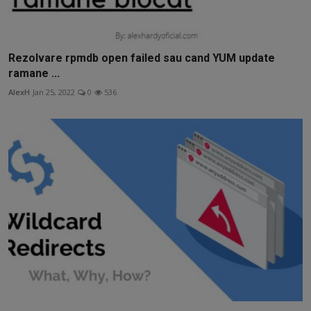
Rezolvare rpmdb open failed sau cand YUM update
ramane ...
AlexH
Jan 25, 2022
0
536