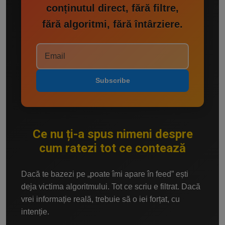
conținutul direct, fără filtre,
fără algoritmi, fără întârziere.
Subscribe
Ce nu ți-a spus nimeni despre
cum ratezi tot ce contează
Dacă te bazezi pe „poate îmi apare în feed” ești
deja victima algoritmului. Tot ce scriu e filtrat. Dacă
vrei informație reală, trebuie să o iei forțat, cu
intenție.