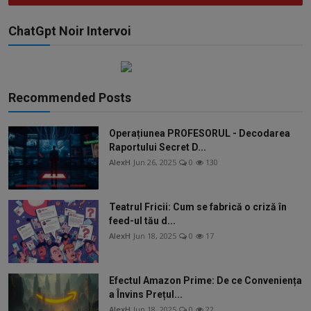
ChatGpt Noir Intervoi
Recommended Posts
Operațiunea PROFESORUL - Decodarea
Raportului Secret D...
AlexH
Jun 26, 2025
0
130
Teatrul Fricii: Cum se fabrică o criză în
feed-ul tău d...
AlexH
Jun 18, 2025
0
17
Efectul Amazon Prime: De ce Conveniența
a Învins Prețul...
AlexH
Jun 18, 2025
0
22