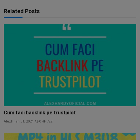
Related Posts
Cum faci backlink pe trustpilot
AlexH
Jan 31, 2021
0
722