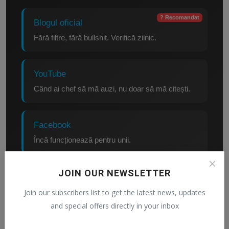
? Recomandat
Blogul oficial
Fără filtre, fără bullshit. Verifică zilnic.
YouTube
Când ai chef să mă auzi, nu doar să mă citești.
Facebook
Încă funcționează pentru unii.
JOIN OUR NEWSLETTER
Pinterest
Pentru iluzia culturii vizuale.
Join our subscribers list to get the latest news, updates
and special offers directly in your inbox
? Recomandat
WhatsApp