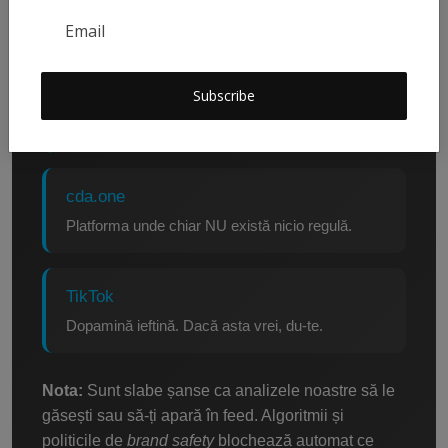
Fast-track direct. Notificat instant.
? Recomandat
Subscribe
Telegram
Pentru cei care nu suportă călușul digital.
cda.one
Platforma unde chiar NU există nicio regulă.
TikTok
Dopamină ieftină. Dacă asta vrei, du-te.
Nota:
Sunt slabe șanse ca analizele noastre să le
găsești sau să-ți apară în feed. Algoritmii și
politicile de
brand safety
blochează automat ce