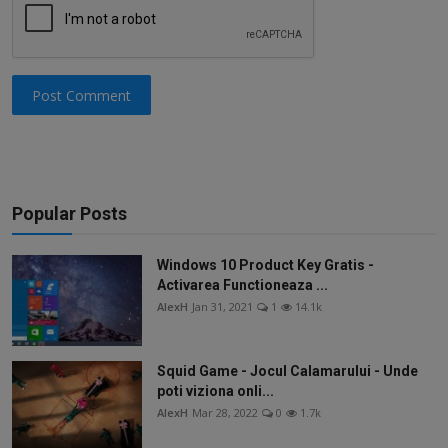
Post Comment
Popular Posts
Windows 10 Product Key Gratis -
Activarea Functioneaza ...
AlexH
Jan 31, 2021
1
14.1k
Squid Game - Jocul Calamarului - Unde
poti viziona onli...
AlexH
Mar 28, 2022
0
1.7k