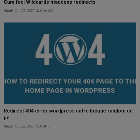
Cum faci Wildcards htaccess redirects
AlexH
Oct 22, 2020
0
666
Redirect 404 error wordpress catre locatie random de
pe...
AlexH
Oct 22, 2020
0
3