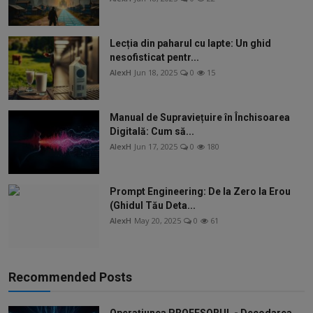
Lecția din paharul cu lapte: Un ghid
nesofisticat pentr...
AlexH
Jun 18, 2025
0
15
Manual de Supraviețuire în Închisoarea
Digitală: Cum să...
AlexH
Jun 17, 2025
0
180
Prompt Engineering: De la Zero la Erou
(Ghidul Tău Deta...
AlexH
May 20, 2025
0
61
Recommended Posts